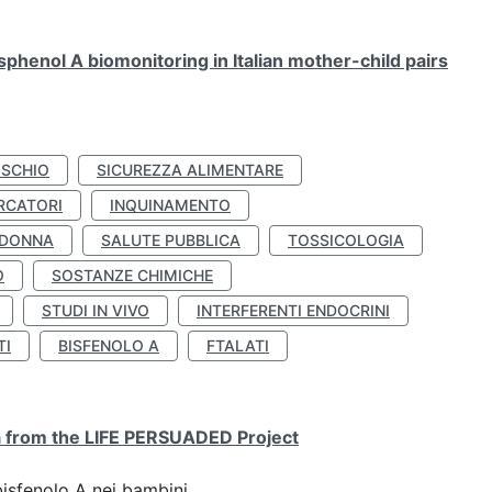
henol A biomonitoring in Italian mother-child pairs
ISCHIO
SICUREZZA ALIMENTARE
RCATORI
INQUINAMENTO
 DONNA
SALUTE PUBBLICA
TOSSICOLOGIA
O
SOSTANZE CHIMICHE
STUDI IN VIVO
INTERFERENTI ENDOCRINI
TI
BISFENOLO A
FTALATI
ta from the LIFE PERSUADED Project
bisfenolo A nei bambini