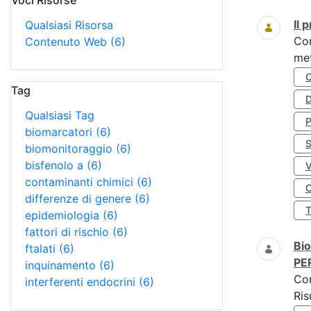
Voci Risorse
Ricerca
Il
Qualsiasi Risorsa
Co
Contenuto Web
(6)
met
Tag
D
Qualsiasi Tag
biomarcatori
(6)
S
biomonitoraggio
(6)
bisfenolo a
(6)
contaminanti chimici
(6)
O
differenze di genere
(6)
epidemiologia
(6)
fattori di rischio
(6)
Bio
ftalati
(6)
PE
inquinamento
(6)
Co
interferenti endocrini
(6)
Ris