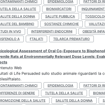
CONTAMINANTI CHIMICI
EPIDEMIOLOGIA
FATTORI DI R
TUTELA DELLA SALUTE
BIOMARCATORI
INQUINAMEN
SALUTE DELLA DONNA
SALUTE PUBBLICA
TOSSICOLO
SALUTE DEL BAMBINO
SOSTANZE CHIMICHE
VALUTAZI
TUDI IN VIVO
INTERFERENTI ENDOCRINI
OBESITÀ INFA
BISFENOLO A
FTALATI
TELARCA PREMATURO
icological Assessment of Oral Co-Exposure to Bisphenol 
enile Rats at Environmentally Relevant Dose Levels: Evalu
ects
ntenuto Web
ultati di Life Persuaded sullo studio animale riguardanti la 
tilesilftalato.
CONTAMINANTI CHIMICI
EPIDEMIOLOGIA
FATTORI DI R
IFFERENZE DI GENERE
TUTELA DELLA SALUTE
BIOMA
PROMOZIONE DELLA SALUTE
SALUTE DELLA DONNA
S