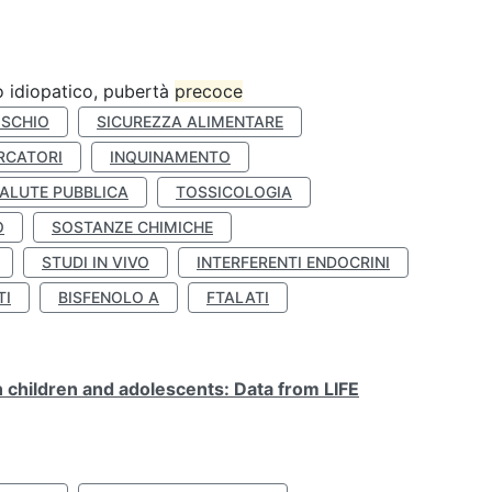
ro idiopatico, pubertà
precoce
ISCHIO
SICUREZZA ALIMENTARE
RCATORI
INQUINAMENTO
ALUTE PUBBLICA
TOSSICOLOGIA
O
SOSTANZE CHIMICHE
STUDI IN VIVO
INTERFERENTI ENDOCRINI
TI
BISFENOLO A
FTALATI
n children and adolescents: Data from LIFE