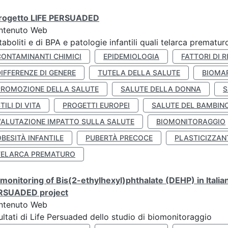
 progetto LIFE PERSUADED
ntenuto Web
aboliti e di BPA e patologie infantili quali telarca prematu
CONTAMINANTI CHIMICI
EPIDEMIOLOGIA
FATTORI DI R
IFFERENZE DI GENERE
TUTELA DELLA SALUTE
BIOMA
PROMOZIONE DELLA SALUTE
SALUTE DELLA DONNA
S
TILI DI VITA
PROGETTI EUROPEI
SALUTE DEL BAMBIN
VALUTAZIONE IMPATTO SULLA SALUTE
BIOMONITORAGGIO
BESITÀ INFANTILE
PUBERTÀ PRECOCE
PLASTICIZZAN
TELARCA PREMATURO
monitoring of Bis(2-ethylhexyl)phthalate (DEHP) in Italia
RSUADED project
ntenuto Web
ultati di Life Persuaded dello studio di biomonitoraggio