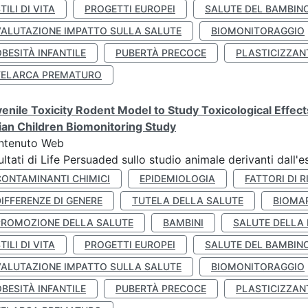
TILI DI VITA
PROGETTI EUROPEI
SALUTE DEL BAMBIN
VALUTAZIONE IMPATTO SULLA SALUTE
BIOMONITORAGGIO
BESITÀ INFANTILE
PUBERTÀ PRECOCE
PLASTICIZZAN
TELARCA PREMATURO
enile Toxicity Rodent Model to Study Toxicological Effec
lian Children Biomonitoring Study
ntenuto Web
ultati di Life Persuaded sullo studio animale derivanti dall'
CONTAMINANTI CHIMICI
EPIDEMIOLOGIA
FATTORI DI R
IFFERENZE DI GENERE
TUTELA DELLA SALUTE
BIOMA
PROMOZIONE DELLA SALUTE
BAMBINI
SALUTE DELLA
TILI DI VITA
PROGETTI EUROPEI
SALUTE DEL BAMBIN
VALUTAZIONE IMPATTO SULLA SALUTE
BIOMONITORAGGIO
BESITÀ INFANTILE
PUBERTÀ PRECOCE
PLASTICIZZAN