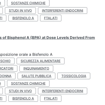
O
SOSTANZE CHIMICHE
STUDI IN VIVO
INTERFERENTI ENDOCRINI
TI
BISFENOLO A
FTALATI
ts of Bisphenol A (BPA) at Dose Levels Derived From
esposizione orale a Bisfenolo A
ISCHIO
SICUREZZA ALIMENTARE
RCATORI
INQUINAMENTO
 DONNA
SALUTE PUBBLICA
TOSSICOLOGIA
O
SOSTANZE CHIMICHE
STUDI IN VIVO
INTERFERENTI ENDOCRINI
TI
BISFENOLO A
FTALATI