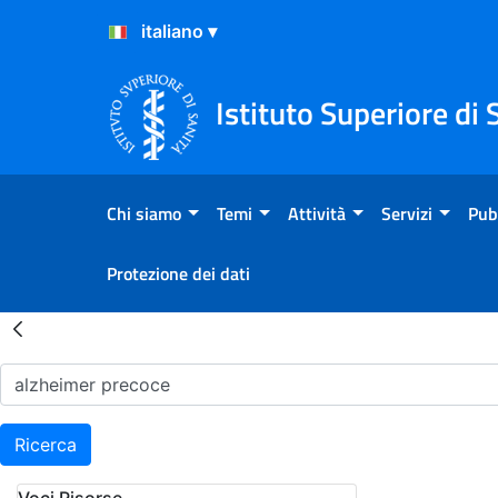
Salta al Contenuto
Salta al Footer
Istituto Superiore di 
Chi siamo
Temi
Attività
Servizi
Pub
Protezione dei dati
Risultati della Ricerca - H
Ricerca