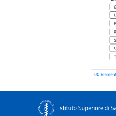
D
S
O
60 Element
Istituto Superiore di S