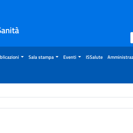
Sanità
blicazioni
Sala stampa
Eventi
ISSalute
Amministraz
ome