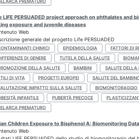
TELARCA PREMATURO
 LIFE PERSUADED project approach on phthalates and bisp
king exposure and juvenile diseases
ntenuto Web
crizione generale del progetto Life PERSUADED
CONTAMINANTI CHIMICI
EPIDEMIOLOGIA
FATTORI DI R
IFFERENZE DI GENERE
TUTELA DELLA SALUTE
BIOMA
PROMOZIONE DELLA SALUTE
BAMBINI
SALUTE DELLA
TILI DI VITA
PROGETTI EUROPEI
SALUTE DEL BAMBIN
VALUTAZIONE IMPATTO SULLA SALUTE
BIOMONITORAGGIO
BESITÀ INFANTILE
PUBERTÀ PRECOCE
PLASTICIZZAN
TELARCA PREMATURO
lian Children Exposure to Bisphenol A: Biomonitoring Da
ntenuto Web
ultati LIFE PERSUADED dello studio di biomonitoragio del 