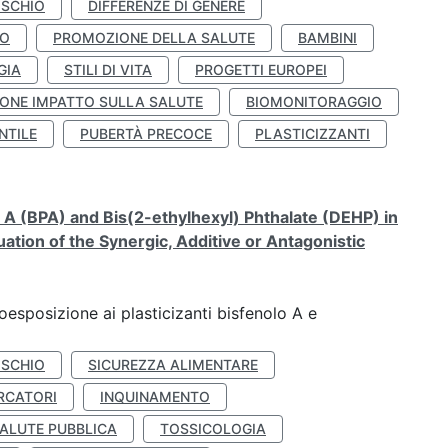
ISCHIO
DIFFERENZE DI GENERE
TO
PROMOZIONE DELLA SALUTE
BAMBINI
GIA
STILI DI VITA
PROGETTI EUROPEI
ONE IMPATTO SULLA SALUTE
BIOMONITORAGGIO
NTILE
PUBERTÀ PRECOCE
PLASTICIZZANTI
A (BPA) and Bis(2-ethylhexyl) Phthalate (DEHP) in
ation of the Synergic, Additive or Antagonistic
coesposizione ai plasticizanti bisfenolo A e
ISCHIO
SICUREZZA ALIMENTARE
RCATORI
INQUINAMENTO
ALUTE PUBBLICA
TOSSICOLOGIA