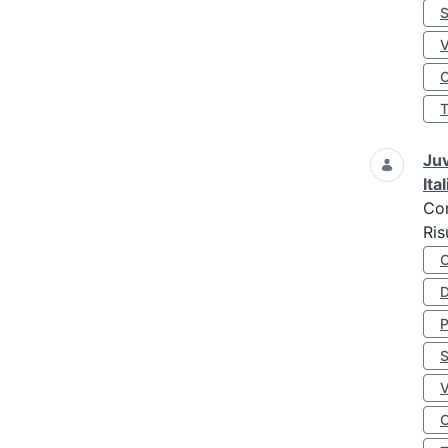
S
O
Juv
Ita
Co
Ris
D
S
O