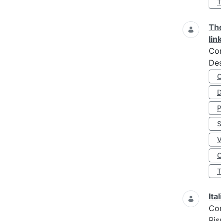
The
lin
Co
Des
D
S
O
Ita
Co
Ris