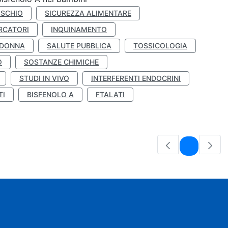
ISCHIO
SICUREZZA ALIMENTARE
RCATORI
INQUINAMENTO
 DONNA
SALUTE PUBBLICA
TOSSICOLOGIA
O
SOSTANZE CHIMICHE
STUDI IN VIVO
INTERFERENTI ENDOCRINI
TI
BISFENOLO A
FTALATI
Pagina
1