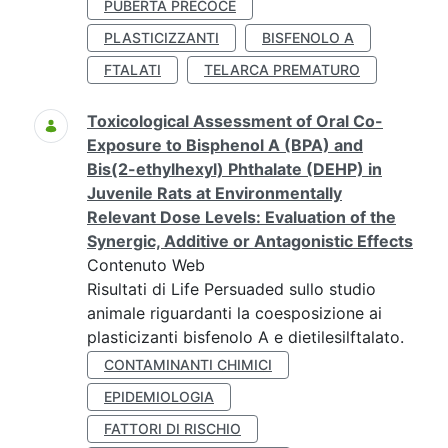
PUBERTÀ PRECOCE
PLASTICIZZANTI
BISFENOLO A
FTALATI
TELARCA PREMATURO
Toxicological Assessment of Oral Co-
Exposure to Bisphenol A (BPA) and
Bis(2-ethylhexyl) Phthalate (DEHP) in
Juvenile Rats at Environmentally
Relevant Dose Levels: Evaluation of the
Synergic, Additive or Antagonistic Effects
Contenuto Web
Risultati di Life Persuaded sullo studio
animale riguardanti la coesposizione ai
plasticizanti bisfenolo A e dietilesilftalato.
CONTAMINANTI CHIMICI
EPIDEMIOLOGIA
FATTORI DI RISCHIO