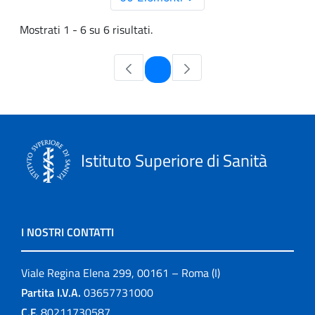
Mostrati 1 - 6 su 6 risultati.
Pagina
1
Istituto Superiore di Sanità
I NOSTRI CONTATTI
Viale Regina Elena 299, 00161 – Roma (I)
Partita I.V.A.
03657731000
C.F.
80211730587