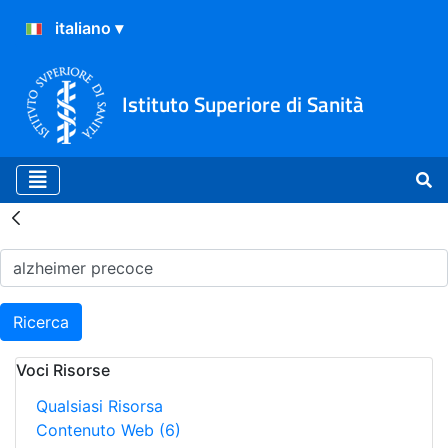
Istituto Superiore di Sanità
Risultati della Ricerca - H
Ricerca
Voci Risorse
Qualsiasi Risorsa
Contenuto Web
(6)