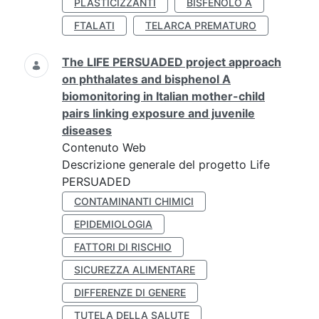
PLASTICIZZANTI
BISFENOLO A
FTALATI
TELARCA PREMATURO
The LIFE PERSUADED project approach
on phthalates and bisphenol A
biomonitoring in Italian mother-child
pairs linking exposure and juvenile
diseases
Contenuto Web
Descrizione generale del progetto Life
PERSUADED
CONTAMINANTI CHIMICI
EPIDEMIOLOGIA
FATTORI DI RISCHIO
SICUREZZA ALIMENTARE
DIFFERENZE DI GENERE
TUTELA DELLA SALUTE