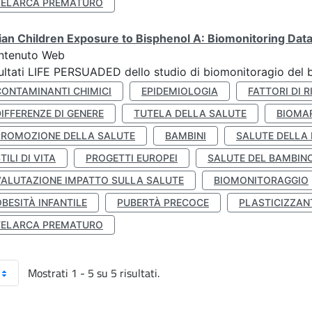
TELARCA PREMATURO
lian Children Exposure to Bisphenol A: Biomonitoring Da
ntenuto Web
ultati LIFE PERSUADED dello studio di biomonitoragio del 
CONTAMINANTI CHIMICI
EPIDEMIOLOGIA
FATTORI DI R
IFFERENZE DI GENERE
TUTELA DELLA SALUTE
BIOMA
PROMOZIONE DELLA SALUTE
BAMBINI
SALUTE DELLA
TILI DI VITA
PROGETTI EUROPEI
SALUTE DEL BAMBIN
VALUTAZIONE IMPATTO SULLA SALUTE
BIOMONITORAGGIO
BESITÀ INFANTILE
PUBERTÀ PRECOCE
PLASTICIZZAN
TELARCA PREMATURO
Mostrati 1 - 5 su 5 risultati.