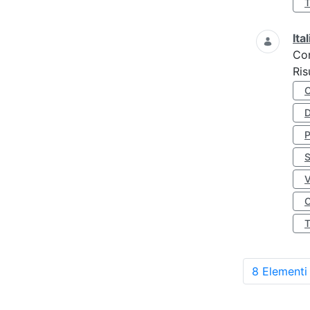
Ita
Co
Ris
D
S
O
8 Elementi