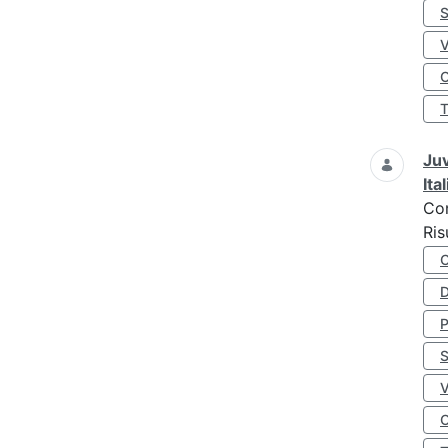
S
O
Juv
Ita
Co
Ris
D
S
O