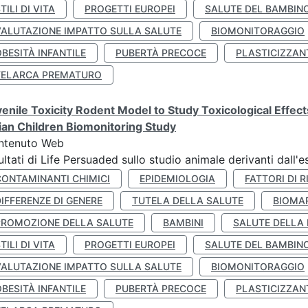
TILI DI VITA
PROGETTI EUROPEI
SALUTE DEL BAMBIN
VALUTAZIONE IMPATTO SULLA SALUTE
BIOMONITORAGGIO
BESITÀ INFANTILE
PUBERTÀ PRECOCE
PLASTICIZZAN
TELARCA PREMATURO
enile Toxicity Rodent Model to Study Toxicological Effec
lian Children Biomonitoring Study
ntenuto Web
ultati di Life Persuaded sullo studio animale derivanti dall'
CONTAMINANTI CHIMICI
EPIDEMIOLOGIA
FATTORI DI R
IFFERENZE DI GENERE
TUTELA DELLA SALUTE
BIOMA
PROMOZIONE DELLA SALUTE
BAMBINI
SALUTE DELLA
TILI DI VITA
PROGETTI EUROPEI
SALUTE DEL BAMBIN
VALUTAZIONE IMPATTO SULLA SALUTE
BIOMONITORAGGIO
BESITÀ INFANTILE
PUBERTÀ PRECOCE
PLASTICIZZAN