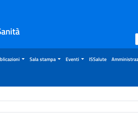
Sanità
blicazioni
Sala stampa
Eventi
ISSalute
Amministraz
ome