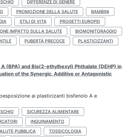
ISCHIO
DIFFERENZE DI GENERE
TO
PROMOZIONE DELLA SALUTE
BAMBINI
GIA
STILI DI VITA
PROGETTI EUROPEI
ONE IMPATTO SULLA SALUTE
BIOMONITORAGGIO
NTILE
PUBERTÀ PRECOCE
PLASTICIZZANTI
A (BPA) and Bis(2-ethylhexyl) Phthalate (DEHP) in
ation of the Synergic, Additive or Antagonistic
coesposizione ai plasticizanti bisfenolo A e
ISCHIO
SICUREZZA ALIMENTARE
RCATORI
INQUINAMENTO
ALUTE PUBBLICA
TOSSICOLOGIA