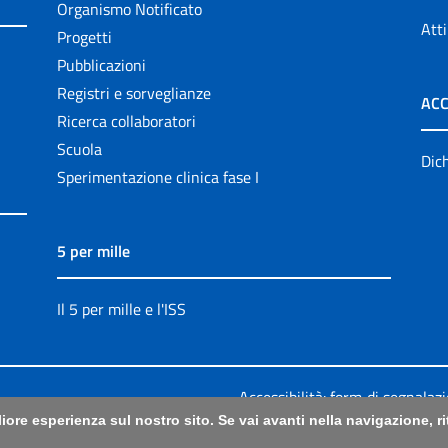
Organismo Notificato
Atti
Progetti
Pubblicazioni
Registri e sorveglianze
ACC
Ricerca collaboratori
Scuola
Dich
Sperimentazione clinica fase I
5 per mille
Il 5 per mille e l'ISS
Accessibilità: form di segnalaz
liore esperienza sul nostro sito. Se vai avanti nella navigazione, 
Legali
|
Sitemap