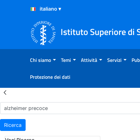
Salta al Contenuto
Salta al Footer
Istituto Superiore di 
Chi siamo
Temi
Attività
Servizi
Pub
Protezione dei dati
Risultati della Ricerca - H
Ricerca