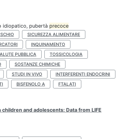
ro idiopatico, pubertà
precoce
ISCHIO
SICUREZZA ALIMENTARE
RCATORI
INQUINAMENTO
ALUTE PUBBLICA
TOSSICOLOGIA
O
SOSTANZE CHIMICHE
STUDI IN VIVO
INTERFERENTI ENDOCRINI
TI
BISFENOLO A
FTALATI
n children and adolescents: Data from LIFE