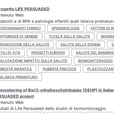
 progetto LIFE PERSUADED
ntenuto Web
aboliti e di BPA e patologie infantili quali telarca prematu
CONTAMINANTI CHIMICI
EPIDEMIOLOGIA
FATTORI DI R
IFFERENZE DI GENERE
TUTELA DELLA SALUTE
BIOMA
PROMOZIONE DELLA SALUTE
SALUTE DELLA DONNA
S
TILI DI VITA
PROGETTI EUROPEI
SALUTE DEL BAMBIN
VALUTAZIONE IMPATTO SULLA SALUTE
BIOMONITORAGGIO
BESITÀ INFANTILE
PUBERTÀ PRECOCE
PLASTICIZZAN
TELARCA PREMATURO
monitoring of Bis(2-ethylhexyl)phthalate (DEHP) in Italia
RSUADED project
ntenuto Web
ultati di Life Persuaded dello studio di biomonitoraggio