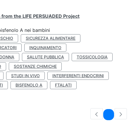
ta from the LIFE PERSUADED Project
bisfenolo A nei bambini
ISCHIO
SICUREZZA ALIMENTARE
RCATORI
INQUINAMENTO
 DONNA
SALUTE PUBBLICA
TOSSICOLOGIA
O
SOSTANZE CHIMICHE
STUDI IN VIVO
INTERFERENTI ENDOCRINI
TI
BISFENOLO A
FTALATI
Pagina
1