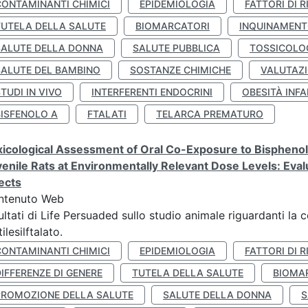
CONTAMINANTI CHIMICI
EPIDEMIOLOGIA
FATTORI DI R
TUTELA DELLA SALUTE
BIOMARCATORI
INQUINAMEN
SALUTE DELLA DONNA
SALUTE PUBBLICA
TOSSICOLO
SALUTE DEL BAMBINO
SOSTANZE CHIMICHE
VALUTAZI
TUDI IN VIVO
INTERFERENTI ENDOCRINI
OBESITÀ INFA
BISFENOLO A
FTALATI
TELARCA PREMATURO
icological Assessment of Oral Co-Exposure to Bisphenol 
enile Rats at Environmentally Relevant Dose Levels: Evalu
ects
ntenuto Web
ultati di Life Persuaded sullo studio animale riguardanti la 
tilesilftalato.
CONTAMINANTI CHIMICI
EPIDEMIOLOGIA
FATTORI DI R
IFFERENZE DI GENERE
TUTELA DELLA SALUTE
BIOMA
PROMOZIONE DELLA SALUTE
SALUTE DELLA DONNA
S