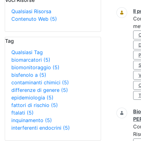
Voci Risorse
Ricerca
Il
Qualsiasi Risorsa
Co
Contenuto Web
(5)
met
Tag
D
Qualsiasi Tag
biomarcatori
(5)
S
biomonitoraggio
(5)
bisfenolo a
(5)
contaminanti chimici
(5)
O
differenze di genere
(5)
epidemiologia
(5)
fattori di rischio
(5)
Bio
ftalati
(5)
PE
inquinamento
(5)
Co
interferenti endocrini
(5)
Ris