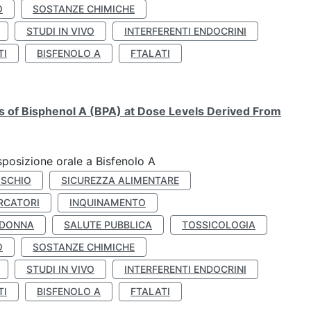
O
SOSTANZE CHIMICHE
STUDI IN VIVO
INTERFERENTI ENDOCRINI
TI
BISFENOLO A
FTALATI
ts of Bisphenol A (BPA) at Dose Levels Derived From
esposizione orale a Bisfenolo A
ISCHIO
SICUREZZA ALIMENTARE
RCATORI
INQUINAMENTO
 DONNA
SALUTE PUBBLICA
TOSSICOLOGIA
O
SOSTANZE CHIMICHE
STUDI IN VIVO
INTERFERENTI ENDOCRINI
TI
BISFENOLO A
FTALATI