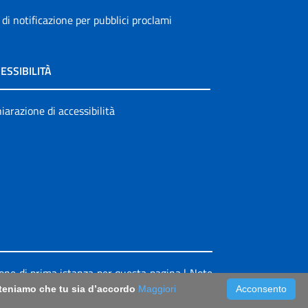
 di notificazione per pubblici proclami
ESSIBILITÀ
iarazione di accessibilità
ione di prima istanza per questa pagina
|
Note
riteniamo che tu sia d’accordo
Maggiori
Acconsento