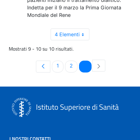
pazienti iniziano il trattamento dialitico.
Indetta per il 9 marzo la Prima Giornata
Mondiale del Rene
4 Elementi
Mostrati 9 - 10 su 10 risultati.
Pagina
Pagina
Pagina
1
2
3
Istituto Superiore di Sanità
I NOSTRI CONTATTI