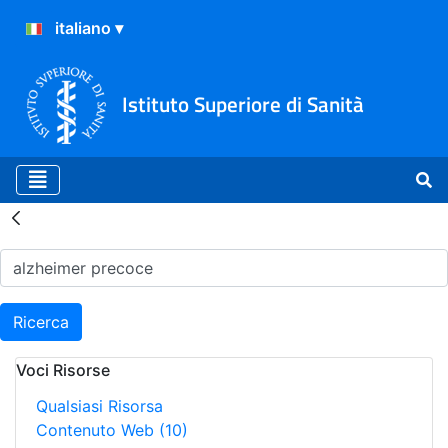
Istituto Superiore di Sanità
Risultati della Ricerca - H
Ricerca
Voci Risorse
Qualsiasi Risorsa
Contenuto Web
(10)