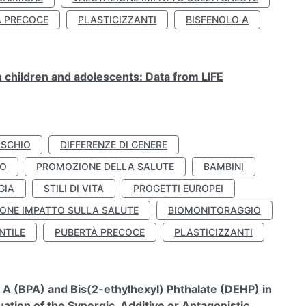
À PRECOCE
PLASTICIZZANTI
BISFENOLO A
n children and adolescents: Data from LIFE
ISCHIO
DIFFERENZE DI GENERE
TO
PROMOZIONE DELLA SALUTE
BAMBINI
GIA
STILI DI VITA
PROGETTI EUROPEI
ONE IMPATTO SULLA SALUTE
BIOMONITORAGGIO
NTILE
PUBERTÀ PRECOCE
PLASTICIZZANTI
A (BPA) and Bis(2-ethylhexyl) Phthalate (DEHP) in
ation of the Synergic, Additive or Antagonistic