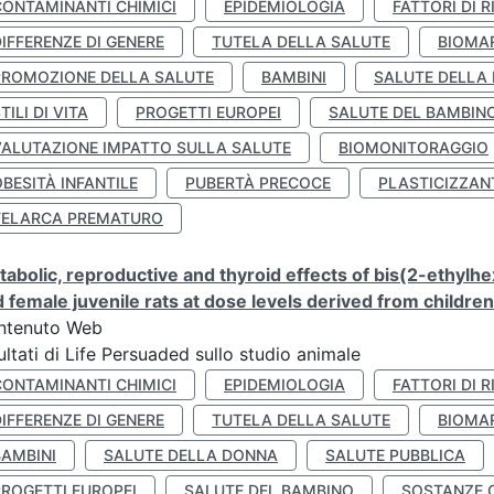
CONTAMINANTI CHIMICI
EPIDEMIOLOGIA
FATTORI DI R
IFFERENZE DI GENERE
TUTELA DELLA SALUTE
BIOMA
PROMOZIONE DELLA SALUTE
BAMBINI
SALUTE DELLA
TILI DI VITA
PROGETTI EUROPEI
SALUTE DEL BAMBIN
VALUTAZIONE IMPATTO SULLA SALUTE
BIOMONITORAGGIO
BESITÀ INFANTILE
PUBERTÀ PRECOCE
PLASTICIZZAN
TELARCA PREMATURO
abolic, reproductive and thyroid effects of bis(2-ethylhe
 female juvenile rats at dose levels derived from childre
ntenuto Web
ultati di Life Persuaded sullo studio animale
CONTAMINANTI CHIMICI
EPIDEMIOLOGIA
FATTORI DI R
IFFERENZE DI GENERE
TUTELA DELLA SALUTE
BIOMA
BAMBINI
SALUTE DELLA DONNA
SALUTE PUBBLICA
PROGETTI EUROPEI
SALUTE DEL BAMBINO
SOSTANZE 