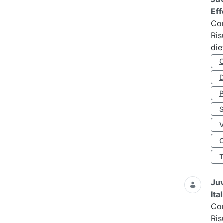
Eff
Co
Ris
die
D
S
O
Juv
Ita
Co
Ris