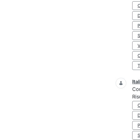
D
S
O
Ita
Co
Ris
D
S