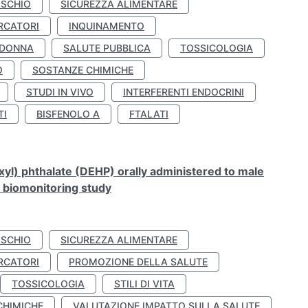
ISCHIO
SICUREZZA ALIMENTARE
RCATORI
INQUINAMENTO
 DONNA
SALUTE PUBBLICA
TOSSICOLOGIA
O
SOSTANZE CHIMICHE
STUDI IN VIVO
INTERFERENTI ENDOCRINI
TI
BISFENOLO A
FTALATI
xyl) phthalate (DEHP) orally administered to male
n biomonitoring study
ISCHIO
SICUREZZA ALIMENTARE
RCATORI
PROMOZIONE DELLA SALUTE
TOSSICOLOGIA
STILI DI VITA
CHIMICHE
VALUTAZIONE IMPATTO SULLA SALUTE