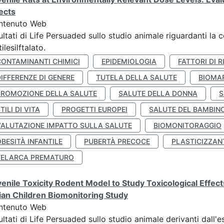
ects
ntenuto Web
ultati di Life Persuaded sullo studio animale riguardanti la 
tilesilftalato.
CONTAMINANTI CHIMICI
EPIDEMIOLOGIA
FATTORI DI R
IFFERENZE DI GENERE
TUTELA DELLA SALUTE
BIOMA
PROMOZIONE DELLA SALUTE
SALUTE DELLA DONNA
S
TILI DI VITA
PROGETTI EUROPEI
SALUTE DEL BAMBIN
VALUTAZIONE IMPATTO SULLA SALUTE
BIOMONITORAGGIO
BESITÀ INFANTILE
PUBERTÀ PRECOCE
PLASTICIZZAN
TELARCA PREMATURO
enile Toxicity Rodent Model to Study Toxicological Effec
lian Children Biomonitoring Study
ntenuto Web
ultati di Life Persuaded sullo studio animale derivanti dall'