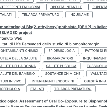
NTERFERENTI ENDOCRINI
OBESITÀ INFANTILE
PUBERT
FTALATI
TELARCA PREMATURO
INQUINAME
monitoring of Bis(2-ethylhexyl)phthalate (DEHP) in Italia
RSUADED project
ntenuto Web
ultati di Life Persuaded dello studio di biomonitoraggio
CONTAMINANTI CHIMICI
EPIDEMIOLOGIA
FATTORI DI R
TUTELA DELLA SALUTE
BIOMARCATORI
INQUINAMEN
SALUTE DELLA DONNA
SALUTE PUBBLICA
TOSSICOLO
SALUTE DEL BAMBINO
SOSTANZE CHIMICHE
VALUTAZI
TUDI IN VIVO
INTERFERENTI ENDOCRINI
OBESITÀ INFA
BISFENOLO A
FTALATI
TELARCA PREMATURO
icological Assessment of Oral Co-Exposure to Bisphenol 
enile Rats at Environmentally Relevant Dose Levels: Evalu