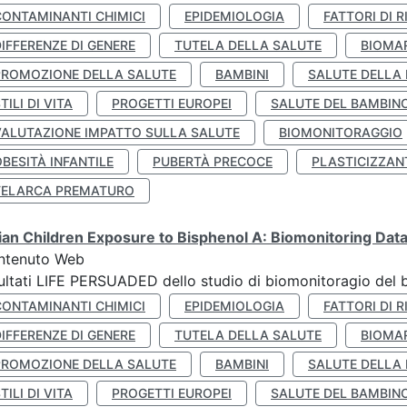
CONTAMINANTI CHIMICI
EPIDEMIOLOGIA
FATTORI DI R
IFFERENZE DI GENERE
TUTELA DELLA SALUTE
BIOMA
PROMOZIONE DELLA SALUTE
BAMBINI
SALUTE DELLA
TILI DI VITA
PROGETTI EUROPEI
SALUTE DEL BAMBIN
VALUTAZIONE IMPATTO SULLA SALUTE
BIOMONITORAGGIO
BESITÀ INFANTILE
PUBERTÀ PRECOCE
PLASTICIZZAN
TELARCA PREMATURO
lian Children Exposure to Bisphenol A: Biomonitoring Da
ntenuto Web
ultati LIFE PERSUADED dello studio di biomonitoragio del 
CONTAMINANTI CHIMICI
EPIDEMIOLOGIA
FATTORI DI R
IFFERENZE DI GENERE
TUTELA DELLA SALUTE
BIOMA
PROMOZIONE DELLA SALUTE
BAMBINI
SALUTE DELLA
TILI DI VITA
PROGETTI EUROPEI
SALUTE DEL BAMBIN