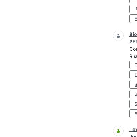
I
Bio
PE
Co
Ris
S
Tox
Juv