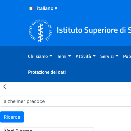
Salta al Contenuto
Salta al Footer
Istituto Superiore di 
Chi siamo
Temi
Attività
Servizi
Pub
Protezione dei dati
Risultati della Ricerca - H
Ricerca