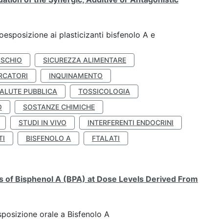
coesposizione ai plasticizanti bisfenolo A e
ISCHIO
SICUREZZA ALIMENTARE
RCATORI
INQUINAMENTO
ALUTE PUBBLICA
TOSSICOLOGIA
O
SOSTANZE CHIMICHE
STUDI IN VIVO
INTERFERENTI ENDOCRINI
TI
BISFENOLO A
FTALATI
ts of Bisphenol A (BPA) at Dose Levels Derived From
esposizione orale a Bisfenolo A