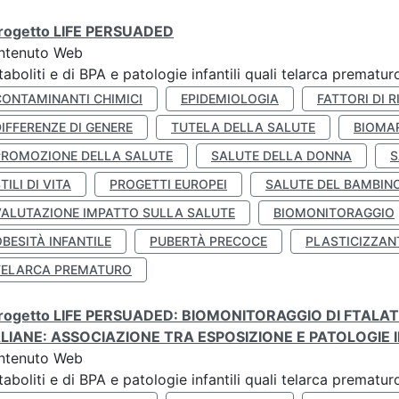
 progetto LIFE PERSUADED
ntenuto Web
aboliti e di BPA e patologie infantili quali telarca prematu
CONTAMINANTI CHIMICI
EPIDEMIOLOGIA
FATTORI DI R
IFFERENZE DI GENERE
TUTELA DELLA SALUTE
BIOMA
PROMOZIONE DELLA SALUTE
SALUTE DELLA DONNA
S
TILI DI VITA
PROGETTI EUROPEI
SALUTE DEL BAMBIN
VALUTAZIONE IMPATTO SULLA SALUTE
BIOMONITORAGGIO
BESITÀ INFANTILE
PUBERTÀ PRECOCE
PLASTICIZZAN
TELARCA PREMATURO
 progetto LIFE PERSUADED: BIOMONITORAGGIO DI FTALA
ALIANE: ASSOCIAZIONE TRA ESPOSIZIONE E PATOLOGIE I
ntenuto Web
aboliti e di BPA e patologie infantili quali telarca prematu