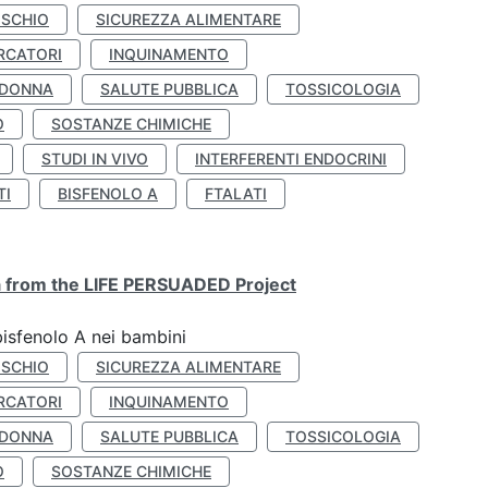
ISCHIO
SICUREZZA ALIMENTARE
RCATORI
INQUINAMENTO
 DONNA
SALUTE PUBBLICA
TOSSICOLOGIA
O
SOSTANZE CHIMICHE
STUDI IN VIVO
INTERFERENTI ENDOCRINI
TI
BISFENOLO A
FTALATI
ta from the LIFE PERSUADED Project
bisfenolo A nei bambini
ISCHIO
SICUREZZA ALIMENTARE
RCATORI
INQUINAMENTO
 DONNA
SALUTE PUBBLICA
TOSSICOLOGIA
O
SOSTANZE CHIMICHE