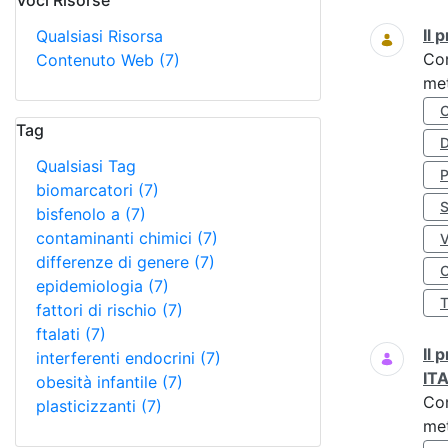
Voci Risorse
Ricerca
Il
Qualsiasi Risorsa
Co
Contenuto Web
(7)
met
Tag
D
Qualsiasi Tag
biomarcatori
(7)
S
bisfenolo a
(7)
contaminanti chimici
(7)
differenze di genere
(7)
O
epidemiologia
(7)
fattori di rischio
(7)
ftalati
(7)
Il
interferenti endocrini
(7)
IT
obesità infantile
(7)
Co
plasticizzanti
(7)
met