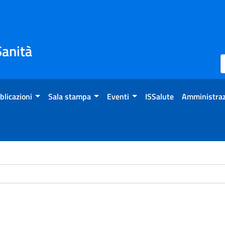
Sanità
blicazioni
Sala stampa
Eventi
ISSalute
Amministraz
ome