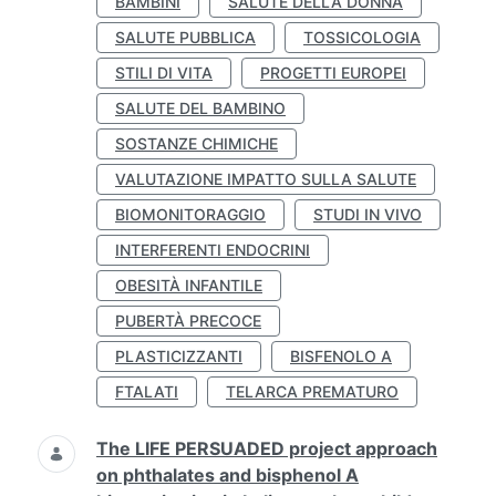
BAMBINI
SALUTE DELLA DONNA
SALUTE PUBBLICA
TOSSICOLOGIA
STILI DI VITA
PROGETTI EUROPEI
SALUTE DEL BAMBINO
SOSTANZE CHIMICHE
VALUTAZIONE IMPATTO SULLA SALUTE
BIOMONITORAGGIO
STUDI IN VIVO
INTERFERENTI ENDOCRINI
OBESITÀ INFANTILE
PUBERTÀ PRECOCE
PLASTICIZZANTI
BISFENOLO A
FTALATI
TELARCA PREMATURO
The LIFE PERSUADED project approach
on phthalates and bisphenol A