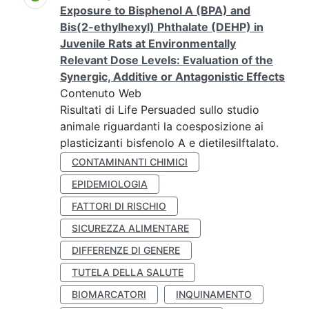
Exposure to Bisphenol A (BPA) and
Bis(2-ethylhexyl) Phthalate (DEHP) in
Juvenile Rats at Environmentally
Relevant Dose Levels: Evaluation of the
Synergic, Additive or Antagonistic Effects
Contenuto Web
Risultati di Life Persuaded sullo studio
animale riguardanti la coesposizione ai
plasticizanti bisfenolo A e dietilesilftalato.
CONTAMINANTI CHIMICI
EPIDEMIOLOGIA
FATTORI DI RISCHIO
SICUREZZA ALIMENTARE
DIFFERENZE DI GENERE
TUTELA DELLA SALUTE
BIOMARCATORI
INQUINAMENTO