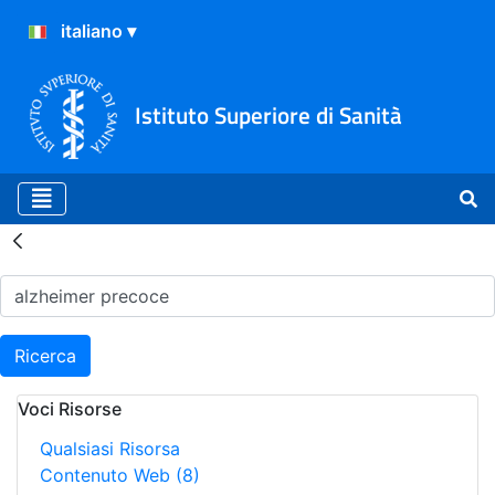
Istituto Superiore di Sanità
Risultati della Ricerca - H
Ricerca
Voci Risorse
Qualsiasi Risorsa
Contenuto Web
(8)