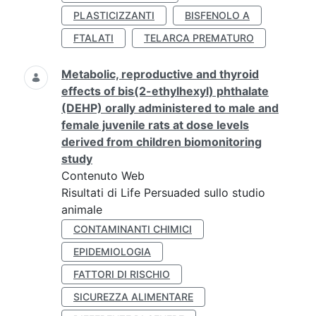
PLASTICIZZANTI
BISFENOLO A
FTALATI
TELARCA PREMATURO
Metabolic, reproductive and thyroid
effects of bis(2-ethylhexyl) phthalate
(DEHP) orally administered to male and
female juvenile rats at dose levels
derived from children biomonitoring
study
Contenuto Web
Risultati di Life Persuaded sullo studio
animale
CONTAMINANTI CHIMICI
EPIDEMIOLOGIA
FATTORI DI RISCHIO
SICUREZZA ALIMENTARE