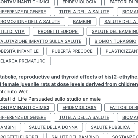
CONTAMINANTI CHIMICI
EPIDEMIOLOGIA
FATTORI DI R
IFFERENZE DI GENERE
TUTELA DELLA SALUTE
BIOMA
PROMOZIONE DELLA SALUTE
BAMBINI
SALUTE DELLA
TILI DI VITA
PROGETTI EUROPEI
SALUTE DEL BAMBIN
VALUTAZIONE IMPATTO SULLA SALUTE
BIOMONITORAGGIO
BESITÀ INFANTILE
PUBERTÀ PRECOCE
PLASTICIZZAN
TELARCA PREMATURO
abolic, reproductive and thyroid effects of bis(2-ethylhe
 female juvenile rats at dose levels derived from childre
ntenuto Web
ultati di Life Persuaded sullo studio animale
CONTAMINANTI CHIMICI
EPIDEMIOLOGIA
FATTORI DI R
IFFERENZE DI GENERE
TUTELA DELLA SALUTE
BIOMA
BAMBINI
SALUTE DELLA DONNA
SALUTE PUBBLICA
PROGETTI EUROPEI
SALUTE DEL BAMBINO
SOSTANZE 