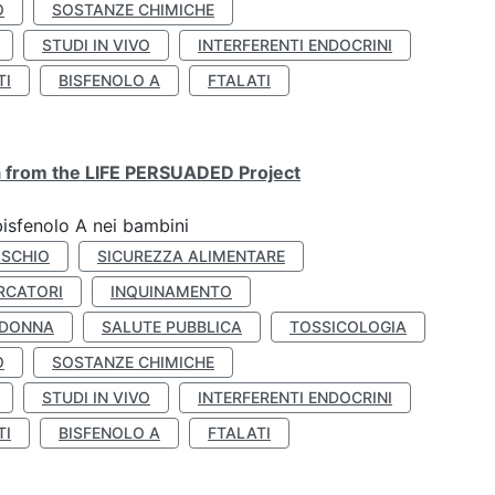
O
SOSTANZE CHIMICHE
STUDI IN VIVO
INTERFERENTI ENDOCRINI
TI
BISFENOLO A
FTALATI
ta from the LIFE PERSUADED Project
bisfenolo A nei bambini
ISCHIO
SICUREZZA ALIMENTARE
RCATORI
INQUINAMENTO
 DONNA
SALUTE PUBBLICA
TOSSICOLOGIA
O
SOSTANZE CHIMICHE
STUDI IN VIVO
INTERFERENTI ENDOCRINI
TI
BISFENOLO A
FTALATI