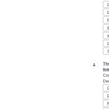
D
S
O
The
lin
Co
Des
D