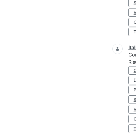
S
O
Ita
Co
Ris
D
S
O