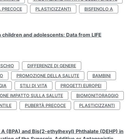
À PRECOCE
PLASTICIZZANTI
BISFENOLO A
n children and adolescents: Data from LIFE
ISCHIO
DIFFERENZE DI GENERE
TO
PROMOZIONE DELLA SALUTE
BAMBINI
GIA
STILI DI VITA
PROGETTI EUROPEI
ONE IMPATTO SULLA SALUTE
BIOMONITORAGGIO
NTILE
PUBERTÀ PRECOCE
PLASTICIZZANTI
A (BPA) and Bis(2-ethylhexyl) Phthalate (DEHP) in
ation of the Synergic, Additive or Antagonistic