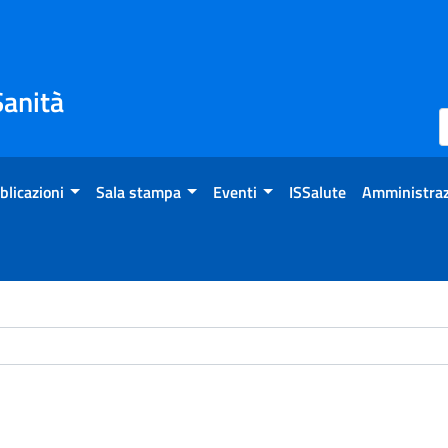
Sanità
blicazioni
Sala stampa
Eventi
ISSalute
Amministraz
ome