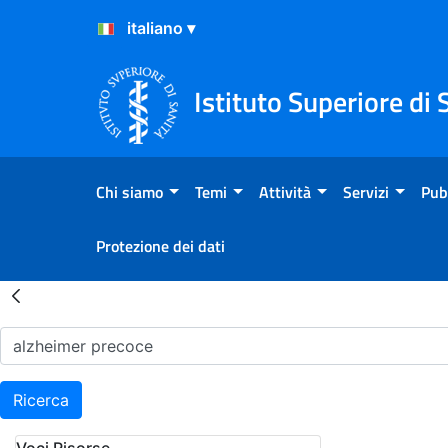
Salta al Contenuto
Salta al Footer
Istituto Superiore di 
Chi siamo
Temi
Attività
Servizi
Pub
Protezione dei dati
Risultati della Ricerca - H
Ricerca