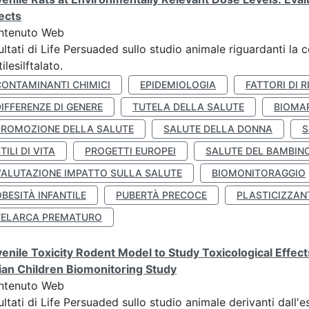
ects
ntenuto Web
ultati di Life Persuaded sullo studio animale riguardanti la 
tilesilftalato.
CONTAMINANTI CHIMICI
EPIDEMIOLOGIA
FATTORI DI R
IFFERENZE DI GENERE
TUTELA DELLA SALUTE
BIOMA
PROMOZIONE DELLA SALUTE
SALUTE DELLA DONNA
S
TILI DI VITA
PROGETTI EUROPEI
SALUTE DEL BAMBIN
VALUTAZIONE IMPATTO SULLA SALUTE
BIOMONITORAGGIO
BESITÀ INFANTILE
PUBERTÀ PRECOCE
PLASTICIZZAN
TELARCA PREMATURO
enile Toxicity Rodent Model to Study Toxicological Effec
lian Children Biomonitoring Study
ntenuto Web
ultati di Life Persuaded sullo studio animale derivanti dall'