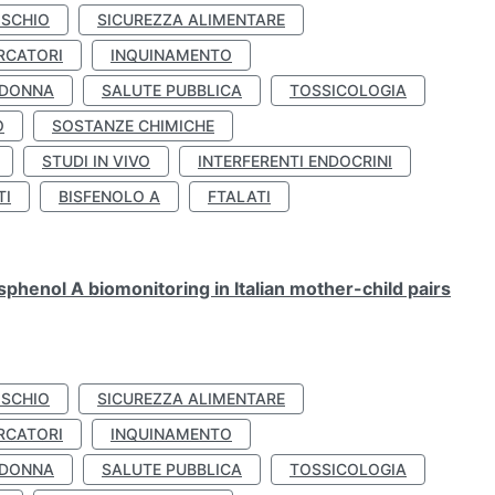
ISCHIO
SICUREZZA ALIMENTARE
RCATORI
INQUINAMENTO
 DONNA
SALUTE PUBBLICA
TOSSICOLOGIA
O
SOSTANZE CHIMICHE
STUDI IN VIVO
INTERFERENTI ENDOCRINI
TI
BISFENOLO A
FTALATI
henol A biomonitoring in Italian mother-child pairs
ISCHIO
SICUREZZA ALIMENTARE
RCATORI
INQUINAMENTO
 DONNA
SALUTE PUBBLICA
TOSSICOLOGIA