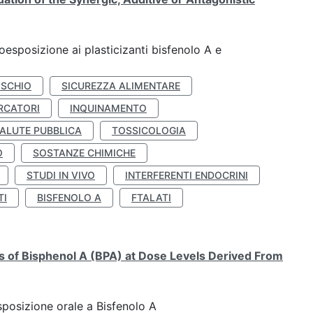
coesposizione ai plasticizanti bisfenolo A e
ISCHIO
SICUREZZA ALIMENTARE
RCATORI
INQUINAMENTO
ALUTE PUBBLICA
TOSSICOLOGIA
O
SOSTANZE CHIMICHE
STUDI IN VIVO
INTERFERENTI ENDOCRINI
TI
BISFENOLO A
FTALATI
ts of Bisphenol A (BPA) at Dose Levels Derived From
esposizione orale a Bisfenolo A