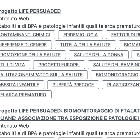
 progetto LIFE PERSUADED
ntenuto Web
aboliti e di BPA e patologie infantili quali telarca prematu
CONTAMINANTI CHIMICI
EPIDEMIOLOGIA
FATTORI DI R
IFFERENZE DI GENERE
TUTELA DELLA SALUTE
BIOMA
PROMOZIONE DELLA SALUTE
SALUTE DELLA DONNA
S
TILI DI VITA
PROGETTI EUROPEI
SALUTE DEL BAMBIN
VALUTAZIONE IMPATTO SULLA SALUTE
BIOMONITORAGGIO
BESITÀ INFANTILE
PUBERTÀ PRECOCE
PLASTICIZZAN
TELARCA PREMATURO
 progetto LIFE PERSUADED: BIOMONITORAGGIO DI FTALA
ALIANE: ASSOCIAZIONE TRA ESPOSIZIONE E PATOLOGIE I
ntenuto Web
aboliti e di BPA e patologie infantili quali telarca prematu