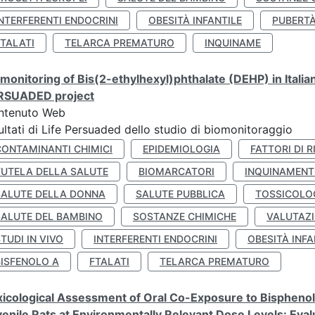
NTERFERENTI ENDOCRINI
OBESITÀ INFANTILE
PUBERT
FTALATI
TELARCA PREMATURO
INQUINAME
monitoring of Bis(2-ethylhexyl)phthalate (DEHP) in Italia
RSUADED project
ntenuto Web
ultati di Life Persuaded dello studio di biomonitoraggio
CONTAMINANTI CHIMICI
EPIDEMIOLOGIA
FATTORI DI R
TUTELA DELLA SALUTE
BIOMARCATORI
INQUINAMEN
SALUTE DELLA DONNA
SALUTE PUBBLICA
TOSSICOLO
SALUTE DEL BAMBINO
SOSTANZE CHIMICHE
VALUTAZI
TUDI IN VIVO
INTERFERENTI ENDOCRINI
OBESITÀ INFA
BISFENOLO A
FTALATI
TELARCA PREMATURO
icological Assessment of Oral Co-Exposure to Bisphenol 
enile Rats at Environmentally Relevant Dose Levels: Evalu