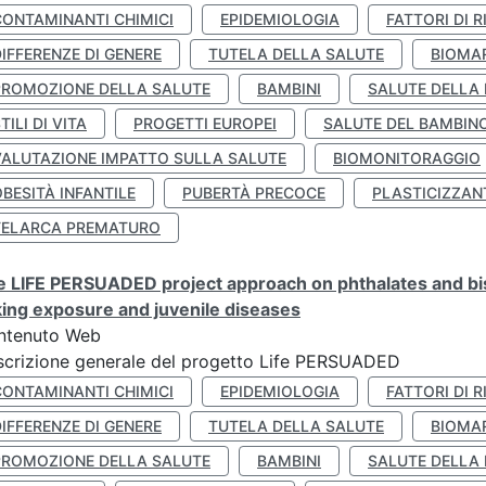
CONTAMINANTI CHIMICI
EPIDEMIOLOGIA
FATTORI DI R
IFFERENZE DI GENERE
TUTELA DELLA SALUTE
BIOMA
PROMOZIONE DELLA SALUTE
BAMBINI
SALUTE DELLA
TILI DI VITA
PROGETTI EUROPEI
SALUTE DEL BAMBIN
VALUTAZIONE IMPATTO SULLA SALUTE
BIOMONITORAGGIO
BESITÀ INFANTILE
PUBERTÀ PRECOCE
PLASTICIZZAN
TELARCA PREMATURO
 LIFE PERSUADED project approach on phthalates and bisp
king exposure and juvenile diseases
ntenuto Web
crizione generale del progetto Life PERSUADED
CONTAMINANTI CHIMICI
EPIDEMIOLOGIA
FATTORI DI R
IFFERENZE DI GENERE
TUTELA DELLA SALUTE
BIOMA
PROMOZIONE DELLA SALUTE
BAMBINI
SALUTE DELLA