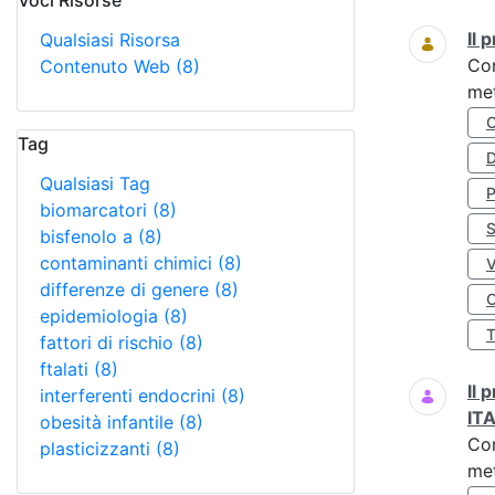
Voci Risorse
Ricerca
Il
Qualsiasi Risorsa
Co
Contenuto Web
(8)
met
Tag
D
Qualsiasi Tag
biomarcatori
(8)
S
bisfenolo a
(8)
contaminanti chimici
(8)
differenze di genere
(8)
O
epidemiologia
(8)
fattori di rischio
(8)
ftalati
(8)
Il
interferenti endocrini
(8)
IT
obesità infantile
(8)
Co
plasticizzanti
(8)
met