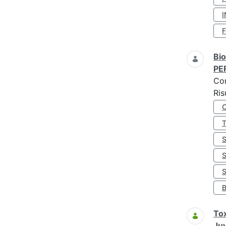
I
Bio
PE
Co
Ris
S
Tox
Juv