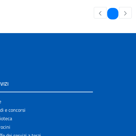
Pagina
1
VIZI
e
di e concorsi
ioteca
ocini
ffe dei servizi a terzi