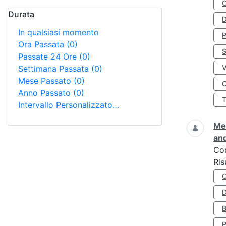
Durata
D
In qualsiasi momento
Ora Passata
(0)
S
Passate 24 Ore
(0)
Settimana Passata
(0)
Mese Passato
(0)
O
Anno Passato
(0)
Intervallo Personalizzato…
Met
and
Co
Ris
D