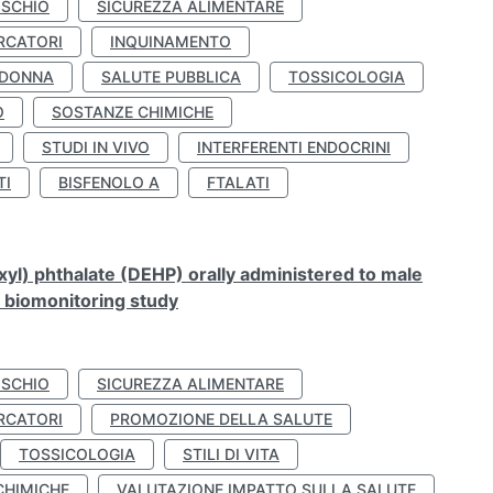
ISCHIO
SICUREZZA ALIMENTARE
RCATORI
INQUINAMENTO
 DONNA
SALUTE PUBBLICA
TOSSICOLOGIA
O
SOSTANZE CHIMICHE
STUDI IN VIVO
INTERFERENTI ENDOCRINI
TI
BISFENOLO A
FTALATI
xyl) phthalate (DEHP) orally administered to male
n biomonitoring study
ISCHIO
SICUREZZA ALIMENTARE
RCATORI
PROMOZIONE DELLA SALUTE
TOSSICOLOGIA
STILI DI VITA
CHIMICHE
VALUTAZIONE IMPATTO SULLA SALUTE