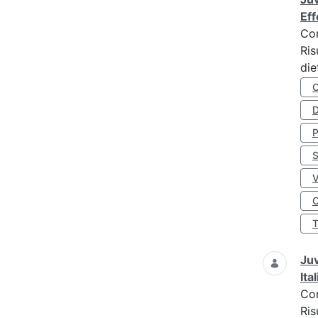
Eff
Co
Ris
die
D
S
O
Juv
Ita
Co
Ris