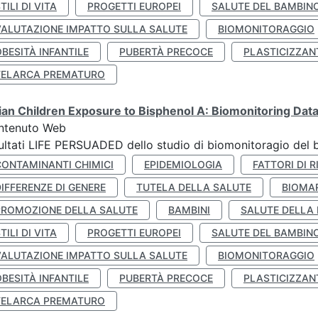
TILI DI VITA
PROGETTI EUROPEI
SALUTE DEL BAMBIN
VALUTAZIONE IMPATTO SULLA SALUTE
BIOMONITORAGGIO
BESITÀ INFANTILE
PUBERTÀ PRECOCE
PLASTICIZZAN
TELARCA PREMATURO
lian Children Exposure to Bisphenol A: Biomonitoring Da
ntenuto Web
ultati LIFE PERSUADED dello studio di biomonitoragio del 
CONTAMINANTI CHIMICI
EPIDEMIOLOGIA
FATTORI DI R
IFFERENZE DI GENERE
TUTELA DELLA SALUTE
BIOMA
PROMOZIONE DELLA SALUTE
BAMBINI
SALUTE DELLA
TILI DI VITA
PROGETTI EUROPEI
SALUTE DEL BAMBIN
VALUTAZIONE IMPATTO SULLA SALUTE
BIOMONITORAGGIO
BESITÀ INFANTILE
PUBERTÀ PRECOCE
PLASTICIZZAN
TELARCA PREMATURO