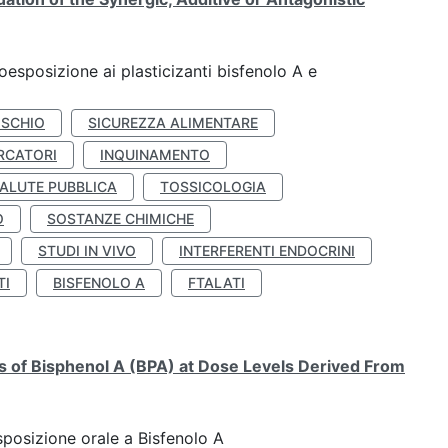
coesposizione ai plasticizanti bisfenolo A e
ISCHIO
SICUREZZA ALIMENTARE
RCATORI
INQUINAMENTO
ALUTE PUBBLICA
TOSSICOLOGIA
O
SOSTANZE CHIMICHE
STUDI IN VIVO
INTERFERENTI ENDOCRINI
TI
BISFENOLO A
FTALATI
ts of Bisphenol A (BPA) at Dose Levels Derived From
esposizione orale a Bisfenolo A