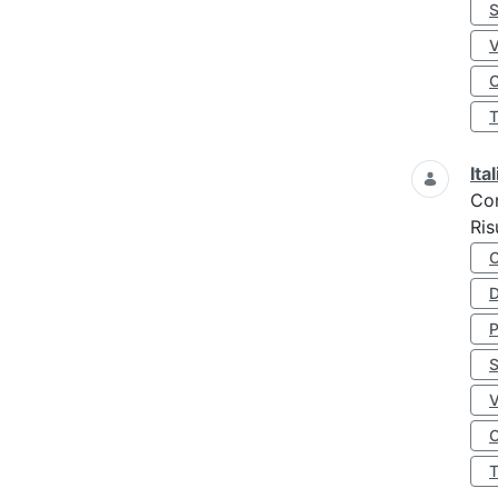
S
O
Ita
Co
Ris
D
S
O