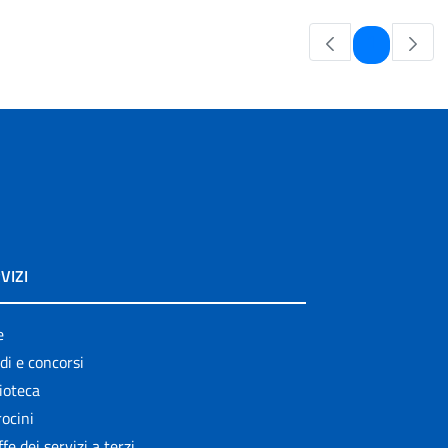
Pagina
1
VIZI
e
di e concorsi
ioteca
ocini
ffe dei servizi a terzi