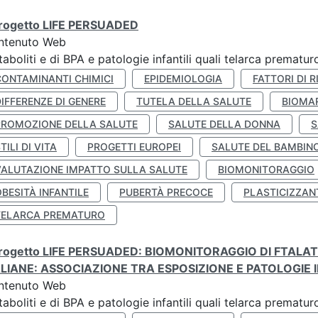
 progetto LIFE PERSUADED
ntenuto Web
aboliti e di BPA e patologie infantili quali telarca prematu
CONTAMINANTI CHIMICI
EPIDEMIOLOGIA
FATTORI DI R
IFFERENZE DI GENERE
TUTELA DELLA SALUTE
BIOMA
PROMOZIONE DELLA SALUTE
SALUTE DELLA DONNA
S
TILI DI VITA
PROGETTI EUROPEI
SALUTE DEL BAMBIN
VALUTAZIONE IMPATTO SULLA SALUTE
BIOMONITORAGGIO
BESITÀ INFANTILE
PUBERTÀ PRECOCE
PLASTICIZZAN
TELARCA PREMATURO
 progetto LIFE PERSUADED: BIOMONITORAGGIO DI FTALA
ALIANE: ASSOCIAZIONE TRA ESPOSIZIONE E PATOLOGIE I
ntenuto Web
aboliti e di BPA e patologie infantili quali telarca prematu