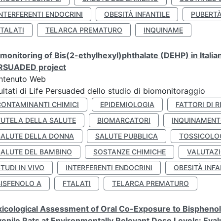
NTERFERENTI ENDOCRINI
OBESITÀ INFANTILE
PUBERT
FTALATI
TELARCA PREMATURO
INQUINAME
monitoring of Bis(2-ethylhexyl)phthalate (DEHP) in Italia
RSUADED project
ntenuto Web
ultati di Life Persuaded dello studio di biomonitoraggio
CONTAMINANTI CHIMICI
EPIDEMIOLOGIA
FATTORI DI R
TUTELA DELLA SALUTE
BIOMARCATORI
INQUINAMEN
SALUTE DELLA DONNA
SALUTE PUBBLICA
TOSSICOLO
SALUTE DEL BAMBINO
SOSTANZE CHIMICHE
VALUTAZI
TUDI IN VIVO
INTERFERENTI ENDOCRINI
OBESITÀ INFA
BISFENOLO A
FTALATI
TELARCA PREMATURO
icological Assessment of Oral Co-Exposure to Bisphenol 
enile Rats at Environmentally Relevant Dose Levels: Evalu