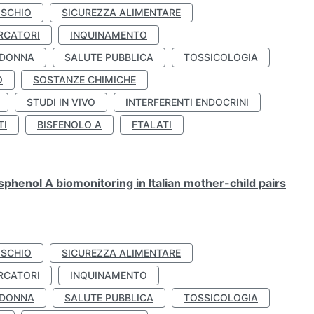
ISCHIO
SICUREZZA ALIMENTARE
RCATORI
INQUINAMENTO
 DONNA
SALUTE PUBBLICA
TOSSICOLOGIA
O
SOSTANZE CHIMICHE
STUDI IN VIVO
INTERFERENTI ENDOCRINI
TI
BISFENOLO A
FTALATI
henol A biomonitoring in Italian mother-child pairs
ISCHIO
SICUREZZA ALIMENTARE
RCATORI
INQUINAMENTO
 DONNA
SALUTE PUBBLICA
TOSSICOLOGIA