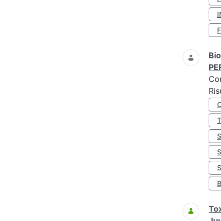
I
Bio
PE
Co
Ris
S
Tox
Juv