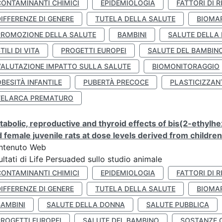
CONTAMINANTI CHIMICI
EPIDEMIOLOGIA
FATTORI DI R
IFFERENZE DI GENERE
TUTELA DELLA SALUTE
BIOMA
PROMOZIONE DELLA SALUTE
BAMBINI
SALUTE DELLA
TILI DI VITA
PROGETTI EUROPEI
SALUTE DEL BAMBIN
VALUTAZIONE IMPATTO SULLA SALUTE
BIOMONITORAGGIO
BESITÀ INFANTILE
PUBERTÀ PRECOCE
PLASTICIZZAN
TELARCA PREMATURO
abolic, reproductive and thyroid effects of bis(2-ethylhe
 female juvenile rats at dose levels derived from childre
ntenuto Web
ultati di Life Persuaded sullo studio animale
CONTAMINANTI CHIMICI
EPIDEMIOLOGIA
FATTORI DI R
IFFERENZE DI GENERE
TUTELA DELLA SALUTE
BIOMA
BAMBINI
SALUTE DELLA DONNA
SALUTE PUBBLICA
PROGETTI EUROPEI
SALUTE DEL BAMBINO
SOSTANZE 