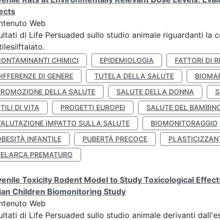
ects
ntenuto Web
ultati di Life Persuaded sullo studio animale riguardanti la 
tilesilftalato.
CONTAMINANTI CHIMICI
EPIDEMIOLOGIA
FATTORI DI R
IFFERENZE DI GENERE
TUTELA DELLA SALUTE
BIOMA
PROMOZIONE DELLA SALUTE
SALUTE DELLA DONNA
S
TILI DI VITA
PROGETTI EUROPEI
SALUTE DEL BAMBIN
VALUTAZIONE IMPATTO SULLA SALUTE
BIOMONITORAGGIO
BESITÀ INFANTILE
PUBERTÀ PRECOCE
PLASTICIZZAN
TELARCA PREMATURO
enile Toxicity Rodent Model to Study Toxicological Effec
lian Children Biomonitoring Study
ntenuto Web
ultati di Life Persuaded sullo studio animale derivanti dall'