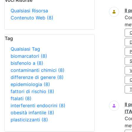
Voci Risorse
Ricerca
Il
Qualsiasi Risorsa
Co
Contenuto Web
(8)
met
Tag
D
Qualsiasi Tag
biomarcatori
(8)
S
bisfenolo a
(8)
contaminanti chimici
(8)
differenze di genere
(8)
O
epidemiologia
(8)
fattori di rischio
(8)
ftalati
(8)
Il
interferenti endocrini
(8)
IT
obesità infantile
(8)
Co
plasticizzanti
(8)
met