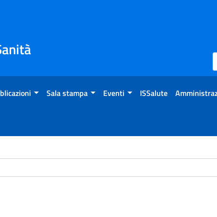
Sanità
blicazioni
Sala stampa
Eventi
ISSalute
Amministraz
ome