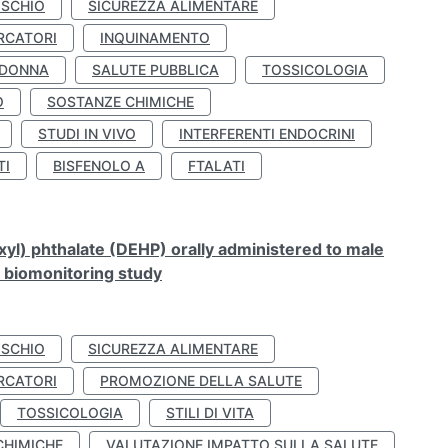
ISCHIO
SICUREZZA ALIMENTARE
RCATORI
INQUINAMENTO
 DONNA
SALUTE PUBBLICA
TOSSICOLOGIA
O
SOSTANZE CHIMICHE
STUDI IN VIVO
INTERFERENTI ENDOCRINI
TI
BISFENOLO A
FTALATI
xyl) phthalate (DEHP) orally administered to male
n biomonitoring study
ISCHIO
SICUREZZA ALIMENTARE
RCATORI
PROMOZIONE DELLA SALUTE
TOSSICOLOGIA
STILI DI VITA
CHIMICHE
VALUTAZIONE IMPATTO SULLA SALUTE