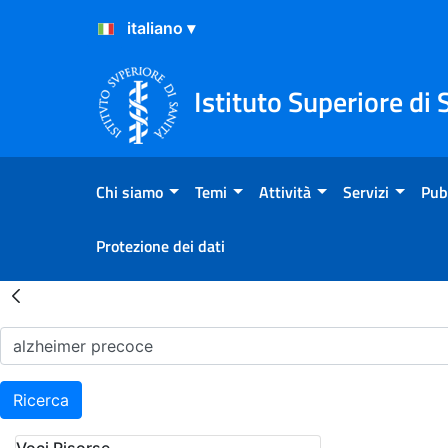
Salta al Contenuto
Salta al Footer
Istituto Superiore di 
Chi siamo
Temi
Attività
Servizi
Pub
Protezione dei dati
Risultati della Ricerca - H
Ricerca