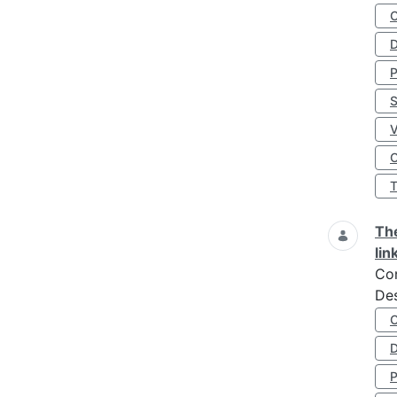
D
S
O
The
lin
Co
Des
D