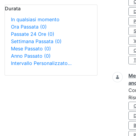
Durata
D
In qualsiasi momento
Ora Passata
(0)
S
Passate 24 Ore
(0)
Settimana Passata
(0)
Mese Passato
(0)
O
Anno Passato
(0)
Intervallo Personalizzato…
Met
and
Co
Ris
D