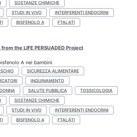
O
SOSTANZE CHIMICHE
STUDI IN VIVO
INTERFERENTI ENDOCRINI
TI
BISFENOLO A
FTALATI
ta from the LIFE PERSUADED Project
bisfenolo A nei bambini
ISCHIO
SICUREZZA ALIMENTARE
RCATORI
INQUINAMENTO
 DONNA
SALUTE PUBBLICA
TOSSICOLOGIA
O
SOSTANZE CHIMICHE
STUDI IN VIVO
INTERFERENTI ENDOCRINI
TI
BISFENOLO A
FTALATI