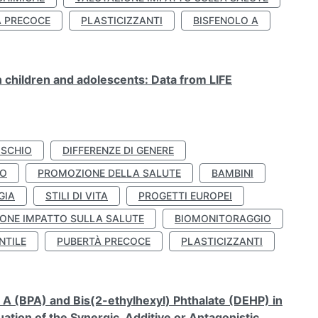
À PRECOCE
PLASTICIZZANTI
BISFENOLO A
n children and adolescents: Data from LIFE
ISCHIO
DIFFERENZE DI GENERE
TO
PROMOZIONE DELLA SALUTE
BAMBINI
GIA
STILI DI VITA
PROGETTI EUROPEI
ONE IMPATTO SULLA SALUTE
BIOMONITORAGGIO
NTILE
PUBERTÀ PRECOCE
PLASTICIZZANTI
A (BPA) and Bis(2-ethylhexyl) Phthalate (DEHP) in
ation of the Synergic, Additive or Antagonistic