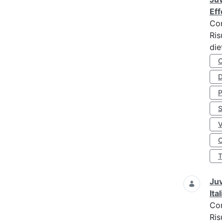
Eff
Co
Ris
die
D
S
O
Juv
Ita
Co
Ris