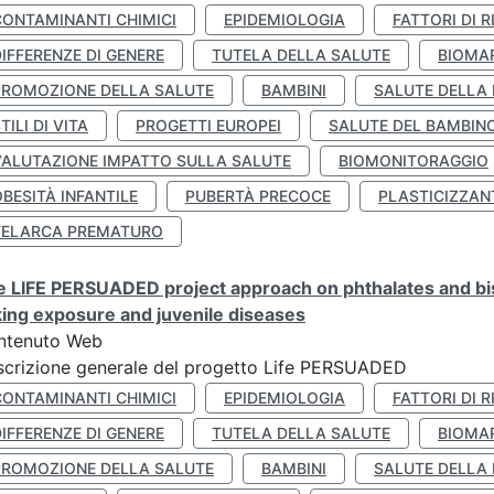
CONTAMINANTI CHIMICI
EPIDEMIOLOGIA
FATTORI DI R
IFFERENZE DI GENERE
TUTELA DELLA SALUTE
BIOMA
PROMOZIONE DELLA SALUTE
BAMBINI
SALUTE DELLA
TILI DI VITA
PROGETTI EUROPEI
SALUTE DEL BAMBIN
VALUTAZIONE IMPATTO SULLA SALUTE
BIOMONITORAGGIO
BESITÀ INFANTILE
PUBERTÀ PRECOCE
PLASTICIZZAN
TELARCA PREMATURO
 LIFE PERSUADED project approach on phthalates and bisp
king exposure and juvenile diseases
ntenuto Web
crizione generale del progetto Life PERSUADED
CONTAMINANTI CHIMICI
EPIDEMIOLOGIA
FATTORI DI R
IFFERENZE DI GENERE
TUTELA DELLA SALUTE
BIOMA
PROMOZIONE DELLA SALUTE
BAMBINI
SALUTE DELLA