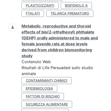
PLASTICIZZANTI
BISFENOLO A
FTALATI
TELARCA PREMATURO
Metabolic, reproductive and thyroid
effects of bis(2-ethylhexyl) phthalate
(DEHP) orally administered to male and
female juvenile rats at dose levels
derived from children biomonitoring
study
Contenuto Web
Risultati di Life Persuaded sullo studio
animale
CONTAMINANTI CHIMICI
EPIDEMIOLOGIA
FATTORI DI RISCHIO
SICUREZZA ALIMENTARE