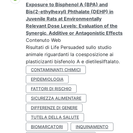
Exposure to Bisphenol A (BPA) and
Bis(2-ethylhexyl) Phthalate (DEHP) in
Juvenile Rats at Environmentally
Relevant Dose Levels: Evaluation of the
Synergic, Additive or Antagonistic Effects
Contenuto Web
Risultati di Life Persuaded sullo studio
animale riguardanti la coesposizione ai
plasticizanti bisfenolo A e dietilesilftalato.
CONTAMINANTI CHIMICI
EPIDEMIOLOGIA
FATTORI DI RISCHIO
SICUREZZA ALIMENTARE
DIFFERENZE DI GENERE
TUTELA DELLA SALUTE
BIOMARCATORI
INQUINAMENTO