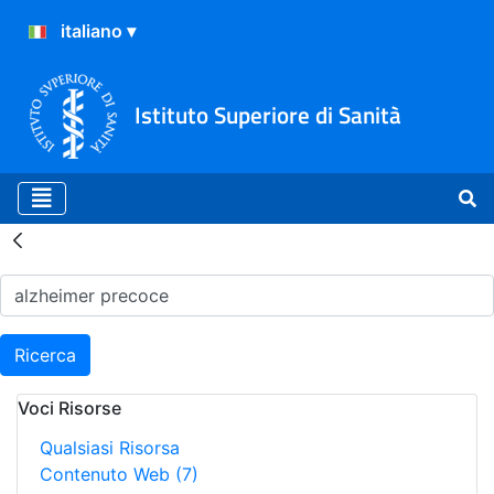
Istituto Superiore di Sanità
Risultati della Ricerca - H
Ricerca
Voci Risorse
Qualsiasi Risorsa
Contenuto Web
(7)