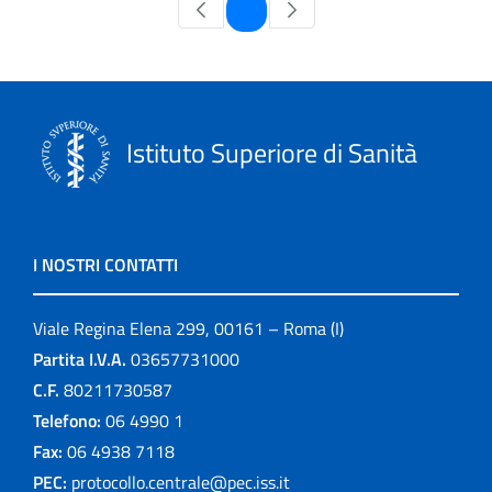
Pagina
1
Istituto Superiore di Sanità
I NOSTRI CONTATTI
Viale Regina Elena 299, 00161 – Roma (I)
Partita I.V.A.
03657731000
C.F.
80211730587
Telefono:
06 4990 1
Fax:
06 4938 7118
PEC:
protocollo.centrale@pec.iss.it