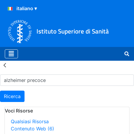
Istituto Superiore di Sanità
Risultati della Ricerca - H
Ricerca
Voci Risorse
Qualsiasi Risorsa
Contenuto Web
(6)