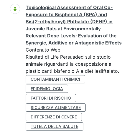
Toxicological Assessment of Oral Co-
Exposure to Bisphenol A (BPA) and
Bis(2-ethylhexyl) Phthalate (DEHP) in
Juvenile Rats at Environmentally
Relevant Dose Levels: Evaluation of the
Synergic, Additive or Antagonistic Effects
Contenuto Web
Risultati di Life Persuaded sullo studio
animale riguardanti la coesposizione ai
plasticizanti bisfenolo A e dietilesilftalato.
CONTAMINANTI CHIMICI
EPIDEMIOLOGIA
FATTORI DI RISCHIO
SICUREZZA ALIMENTARE
DIFFERENZE DI GENERE
TUTELA DELLA SALUTE