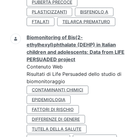
PUBERTÀ PRECOCE
PLASTICIZZANTI
BISFENOLO A
FTALATI
TELARCA PREMATURO
Biomonitoring of Bis(2-
ethylhexyl)phthalate (DEHP) in Italian
children and adolescents: Data from LIFE
PERSUADED project
Contenuto Web
Risultati di Life Persuaded dello studio di
biomonitoraggio
CONTAMINANTI CHIMICI
EPIDEMIOLOGIA
FATTORI DI RISCHIO
DIFFERENZE DI GENERE
TUTELA DELLA SALUTE