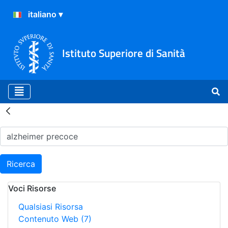
Istituto Superiore di Sanità
Risultati della Ricerca - H
Ricerca
Voci Risorse
Qualsiasi Risorsa
Contenuto Web
(7)