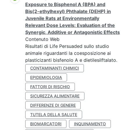
Exposure to Bisphenol A (BPA) and
Bis(2-ethylhexyl) Phthalate (DEHP) in
Juvenile Rats at Environmentally
Relevant Dose Levels: Evaluation of the
Synergic, Additive or Antagonistic Effects
Contenuto Web
Risultati di Life Persuaded sullo studio
animale riguardanti la coesposizione ai
plasticizanti bisfenolo A e dietilesilftalato.
CONTAMINANTI CHIMICI
EPIDEMIOLOGIA
FATTORI DI RISCHIO
SICUREZZA ALIMENTARE
DIFFERENZE DI GENERE
TUTELA DELLA SALUTE
BIOMARCATORI
INQUINAMENTO