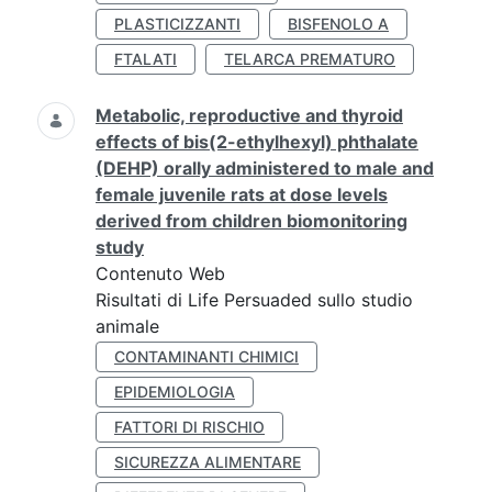
PLASTICIZZANTI
BISFENOLO A
FTALATI
TELARCA PREMATURO
Metabolic, reproductive and thyroid
effects of bis(2-ethylhexyl) phthalate
(DEHP) orally administered to male and
female juvenile rats at dose levels
derived from children biomonitoring
study
Contenuto Web
Risultati di Life Persuaded sullo studio
animale
CONTAMINANTI CHIMICI
EPIDEMIOLOGIA
FATTORI DI RISCHIO
SICUREZZA ALIMENTARE