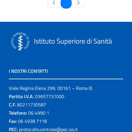
Pagina
1
Istituto Superiore di Sanità
I NOSTRI CONTATTI
Viale Regina Elena 299, 00161 – Roma (I)
Partita I.V.A.
03657731000
C.F.
80211730587
Telefono:
06 4990 1
Fax:
06 4938 7118
PEC:
protocollo.centrale@pec.iss.it