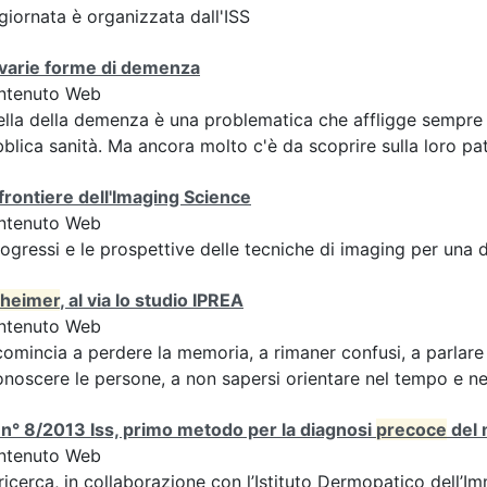
giornata è organizzata dall'ISS
 varie forme di demenza
ntenuto Web
lla della demenza è una problematica che affligge sempre pi
blica sanità. Ma ancora molto c'è da scoprire sulla loro pa
frontiere dell'Imaging Science
ntenuto Web
rogressi e le prospettive delle tecniche di imaging per una
zheimer
, al via lo studio IPREA
ntenuto Web
comincia a perdere la memoria, a rimaner confusi, a parlare 
onoscere le persone, a non sapersi orientare nel tempo e nel
n° 8/2013 Iss, primo metodo per la diagnosi
precoce
del 
ntenuto Web
ricerca, in collaborazione con l’Istituto Dermopatico dell’