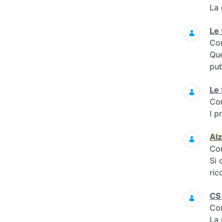
La 
Le
Co
Que
pub
Le 
Co
I p
Al
Co
Si 
ric
CS 
Co
La 