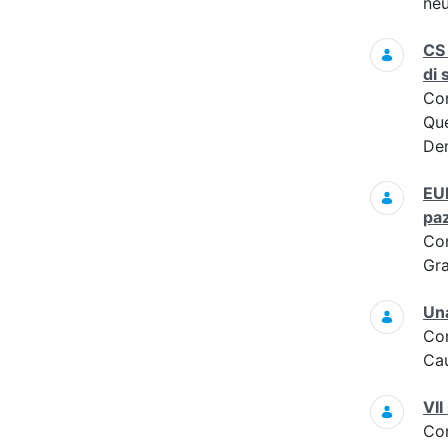
neu
CS 
di 
Co
Que
Dem
EUR
paz
Co
Gra
Una
Co
Cau
VII
Co