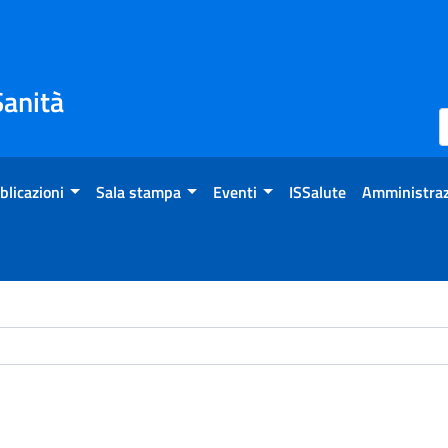
Sanità
blicazioni
Sala stampa
Eventi
ISSalute
Amministraz
ome