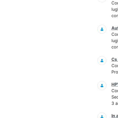
Co
lug
con
Aut
Co
lug
con
Cs 
Co
Pro
HPV
Co
Sec
3 a
In 