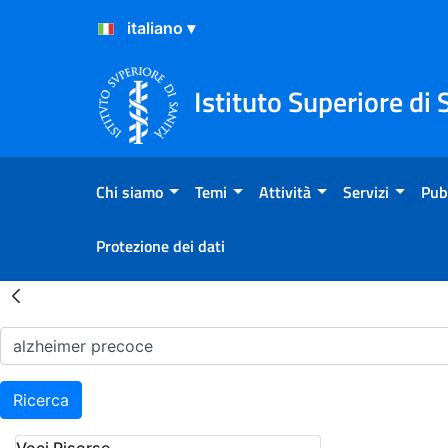
Salta al Contenuto
Salta al Footer
Istituto Superiore di 
Chi siamo
Temi
Attività
Servizi
Pub
Protezione dei dati
Risultati della Ricerca - H
Ricerca