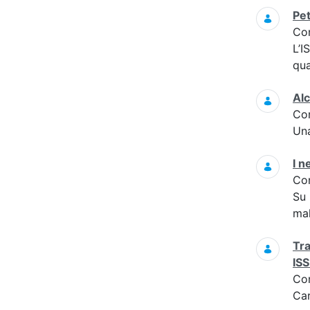
Pet
Co
L’I
qua
Alc
Co
Una
I n
Co
Su 
mal
Tra
ISS
Co
Car