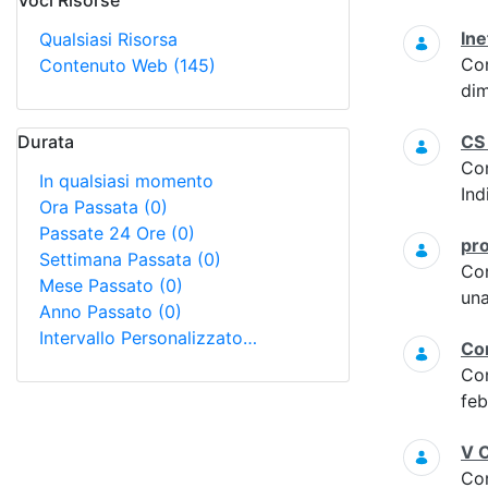
Voci Risorse
Ricerca
Ine
Qualsiasi Risorsa
Co
Contenuto Web
(145)
dim
Durata
CS
Co
In qualsiasi momento
Ind
Ora Passata
(0)
Passate 24 Ore
(0)
pro
Settimana Passata
(0)
Co
Mese Passato
(0)
una
Anno Passato
(0)
Intervallo Personalizzato…
Con
Co
feb
V C
Co