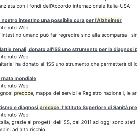
anziata con i fondi dell’Accordo internazionale Italia-USA
 nostro intestino una possibile cura per
l'Alzheimer
ntenuto Web
l'intestino umano può far regredire sino alla scomparsa i 
attie renali, donato all’ISS uno strumento per la diagnosi
ntenuto Web
itaria' ha donato all'ISS uno strumento che permetterà di i
ornata mondiale
ntenuto Web
agnosi
precoce
, mappa dei servizi e Registro nazionali, le a
tismo e diagnosi
precoce
: l’Istituto Superiore di Sanità p
ntenuto Web
Italia, grazie ai progetti dell’ISS, dal 2011 ad oggi sono stat
bini ad alto rischio