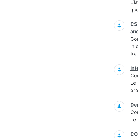
L’I
que
CS 
an
Co
In 
tra
Inf
Co
Le 
oro
Dem
Co
Le 
CO