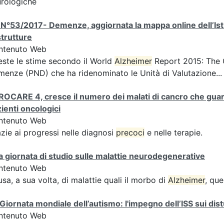
rologiche
N°53/2017- Demenze, aggiornata la mappa online dell’Istit
strutture
ntenuto Web
ste le stime secondo il World
Alzheimer
Report 2015: The G
enze (PND) che ha ridenominato le Unità di Valutazione...
OCARE 4, cresce il numero dei malati di cancro che guari
ienti oncologici
ntenuto Web
zie ai progressi nelle diagnosi
precoci
e nelle terapie.
 giornata di studio sulle malattie neurodegenerative
ntenuto Web
sa, a sua volta, di malattie quali il morbo di
Alzheimer
, que
 Giornata mondiale dell’autismo: l'impegno dell’ISS sui dist
ntenuto Web