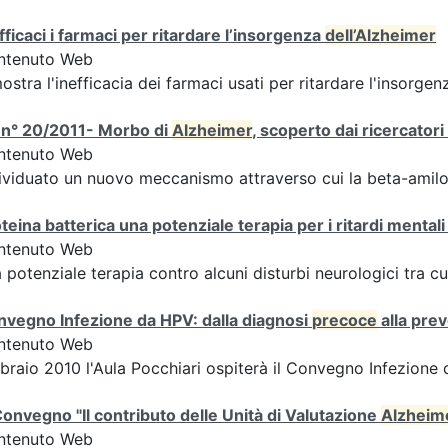
fficaci i farmaci per ritardare l’insorgenza
dell’Alzheimer
ntenuto Web
ostra l'inefficacia dei farmaci usati per ritardare l'insorg
 n° 20/2011- Morbo di
Alzheimer
, scoperto dai ricercato
ntenuto Web
ividuato un nuovo meccanismo attraverso cui la beta-amiloi
teina batterica una potenziale terapia per i ritardi mentali 
ntenuto Web
 potenziale terapia contro alcuni disturbi neurologici tra cu
vegno Infezione da HPV: dalla diagnosi
precoce
alla pre
ntenuto Web
braio 2010 l'Aula Pocchiari ospiterà il Convegno Infezione
onvegno "Il contributo delle Unità di Valutazione
Alzheim
ntenuto Web