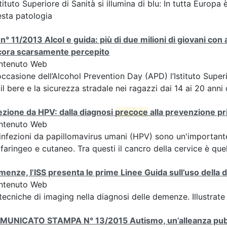
stituto Superiore di Sanità si illumina di blu: In tutta Europa
sta patologia
n° 11/2013 Alcol e guida: più di due milioni di giovani con
cora scarsamente percepito
ntenuto Web
occasione dell’Alcohol Prevention Day (APD) l’Istituto Superi
 il bere e la sicurezza stradale nei ragazzi dai 14 ai 20 anni 
ezione da HPV: dalla diagnosi
precoce
alla prevenzione pr
ntenuto Web
infezioni da papillomavirus umani (HPV) sono un'importante c
faringeo e cutaneo. Tra questi il cancro della cervice è que
enze, l’ISS presenta le prime Linee Guida sull’uso della 
ntenuto Web
tecniche di imaging nella diagnosi delle demenze. Illustrate 
MUNICATO STAMPA N° 13/2015 Autismo, un’alleanza pubbli