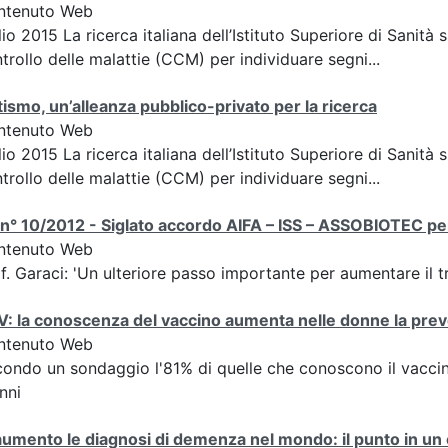
ntenuto Web
lio 2015 La ricerca italiana dell’Istituto Superiore di Sanità 
trollo delle malattie (CCM) per individuare segni...
ismo, un’alleanza pubblico-privato per la ricerca
ntenuto Web
lio 2015 La ricerca italiana dell’Istituto Superiore di Sanità 
trollo delle malattie (CCM) per individuare segni...
n° 10/2012 - Siglato accordo AIFA – ISS – ASSOBIOTEC per i
ntenuto Web
f. Garaci: 'Un ulteriore passo importante per aumentare il t
: la conoscenza del vaccino aumenta nelle donne la pre
ntenuto Web
ondo un sondaggio l'81% di quelle che conoscono il vaccino
nni
aumento le diagnosi di demenza nel mondo: il punto in un 