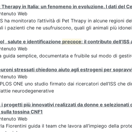
 Therapy in Italia: un fenomeno in evoluzione. I dati del 
ntenuto Web
SS ha monitorato l’attività di Pet Thrapy in alcune regioni del
li i pazienti che ne usufruiscono, quali gli animali più idonei
ol , salute e identificazione
precoce
: il contributo dell’ISS
ntenuto Web
 guida semplice, documentata e fruibile sul modo di gestire
euroni stressati chiedono aiuto agli estrogeni per sopravv
ntenuto Web
PLOS ONE uno studio firmato dai ricercatori dell’ISS che dim
attie neurodegenerative
 i progetti più innovativi realizzati da donne e selezionati 
 sulla tossina CNF1
ntenuto Web
la Fiorentini guida il team che lavora all’impiego della pro