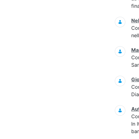
fin
Nel
Co
nel
Mal
Co
San
Gi
Co
Di
Au
Co
In 
bam