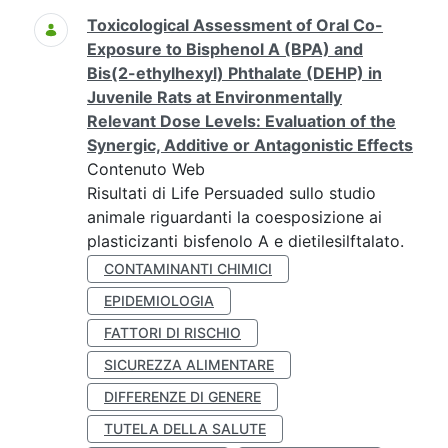
Toxicological Assessment of Oral Co-
Exposure to Bisphenol A (BPA) and
Bis(2-ethylhexyl) Phthalate (DEHP) in
Juvenile Rats at Environmentally
Relevant Dose Levels: Evaluation of the
Synergic, Additive or Antagonistic Effects
Contenuto Web
Risultati di Life Persuaded sullo studio
animale riguardanti la coesposizione ai
plasticizanti bisfenolo A e dietilesilftalato.
CONTAMINANTI CHIMICI
EPIDEMIOLOGIA
FATTORI DI RISCHIO
SICUREZZA ALIMENTARE
DIFFERENZE DI GENERE
TUTELA DELLA SALUTE