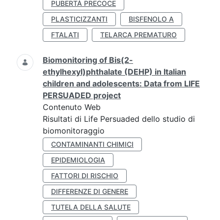
PUBERTÀ PRECOCE
PLASTICIZZANTI
BISFENOLO A
FTALATI
TELARCA PREMATURO
Biomonitoring of Bis(2-
ethylhexyl)phthalate (DEHP) in Italian
children and adolescents: Data from LIFE
PERSUADED project
Contenuto Web
Risultati di Life Persuaded dello studio di
biomonitoraggio
CONTAMINANTI CHIMICI
EPIDEMIOLOGIA
FATTORI DI RISCHIO
DIFFERENZE DI GENERE
TUTELA DELLA SALUTE