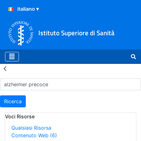
Istituto Superiore di Sanità
Risultati della Ricerca - H
Ricerca
Voci Risorse
Qualsiasi Risorsa
Contenuto Web
(6)