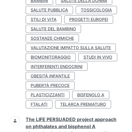
BAMBINI
SALUTE DELLA DONNA
SALUTE PUBBLICA
TOSSICOLOGIA
STILI DI VITA
PROGETTI EUROPEI
SALUTE DEL BAMBINO
SOSTANZE CHIMICHE
VALUTAZIONE IMPATTO SULLA SALUTE
BIOMONITORAGGIO
STUDI IN VIVO
INTERFERENTI ENDOCRINI
OBESITÀ INFANTILE
PUBERTÀ PRECOCE
PLASTICIZZANTI
BISFENOLO A
FTALATI
TELARCA PREMATURO
The LIFE PERSUADED project approach
on phthalates and bisphenol A