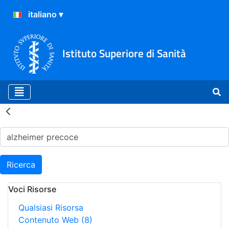
Istituto Superiore di Sanità
Risultati della Ricerca - H
Ricerca
Voci Risorse
Qualsiasi Risorsa
Contenuto Web
(8)