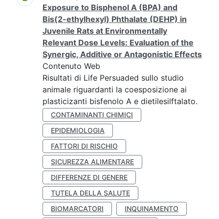
Exposure to Bisphenol A (BPA) and
Bis(2-ethylhexyl) Phthalate (DEHP) in
Juvenile Rats at Environmentally
Relevant Dose Levels: Evaluation of the
Synergic, Additive or Antagonistic Effects
Contenuto Web
Risultati di Life Persuaded sullo studio
animale riguardanti la coesposizione ai
plasticizanti bisfenolo A e dietilesilftalato.
CONTAMINANTI CHIMICI
EPIDEMIOLOGIA
FATTORI DI RISCHIO
SICUREZZA ALIMENTARE
DIFFERENZE DI GENERE
TUTELA DELLA SALUTE
BIOMARCATORI
INQUINAMENTO