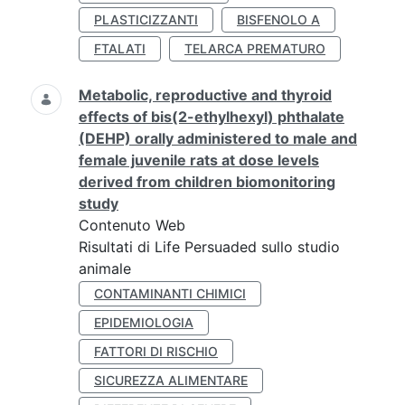
PLASTICIZZANTI
BISFENOLO A
FTALATI
TELARCA PREMATURO
Metabolic, reproductive and thyroid
effects of bis(2-ethylhexyl) phthalate
(DEHP) orally administered to male and
female juvenile rats at dose levels
derived from children biomonitoring
study
Contenuto Web
Risultati di Life Persuaded sullo studio
animale
CONTAMINANTI CHIMICI
EPIDEMIOLOGIA
FATTORI DI RISCHIO
SICUREZZA ALIMENTARE