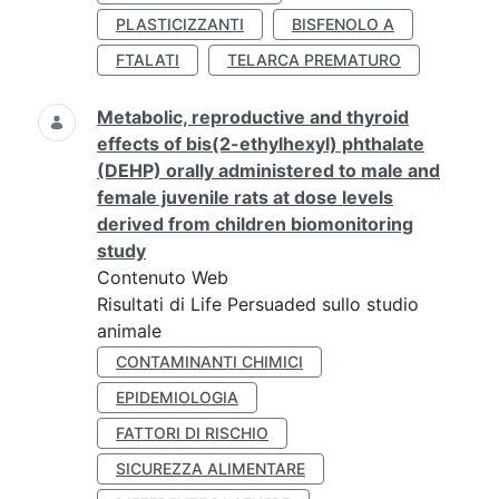
PLASTICIZZANTI
BISFENOLO A
FTALATI
TELARCA PREMATURO
Metabolic, reproductive and thyroid
effects of bis(2-ethylhexyl) phthalate
(DEHP) orally administered to male and
female juvenile rats at dose levels
derived from children biomonitoring
study
Contenuto Web
Risultati di Life Persuaded sullo studio
animale
CONTAMINANTI CHIMICI
EPIDEMIOLOGIA
FATTORI DI RISCHIO
SICUREZZA ALIMENTARE