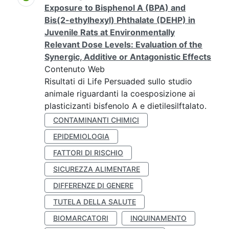
Exposure to Bisphenol A (BPA) and
Bis(2-ethylhexyl) Phthalate (DEHP) in
Juvenile Rats at Environmentally
Relevant Dose Levels: Evaluation of the
Synergic, Additive or Antagonistic Effects
Contenuto Web
Risultati di Life Persuaded sullo studio
animale riguardanti la coesposizione ai
plasticizanti bisfenolo A e dietilesilftalato.
CONTAMINANTI CHIMICI
EPIDEMIOLOGIA
FATTORI DI RISCHIO
SICUREZZA ALIMENTARE
DIFFERENZE DI GENERE
TUTELA DELLA SALUTE
BIOMARCATORI
INQUINAMENTO