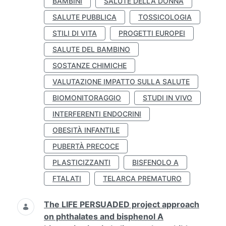
BAMBINI
SALUTE DELLA DONNA
SALUTE PUBBLICA
TOSSICOLOGIA
STILI DI VITA
PROGETTI EUROPEI
SALUTE DEL BAMBINO
SOSTANZE CHIMICHE
VALUTAZIONE IMPATTO SULLA SALUTE
BIOMONITORAGGIO
STUDI IN VIVO
INTERFERENTI ENDOCRINI
OBESITÀ INFANTILE
PUBERTÀ PRECOCE
PLASTICIZZANTI
BISFENOLO A
FTALATI
TELARCA PREMATURO
The LIFE PERSUADED project approach
on phthalates and bisphenol A