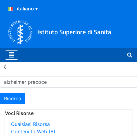
Istituto Superiore di Sanità
Risultati della Ricerca - H
Ricerca
Voci Risorse
Qualsiasi Risorsa
Contenuto Web
(8)