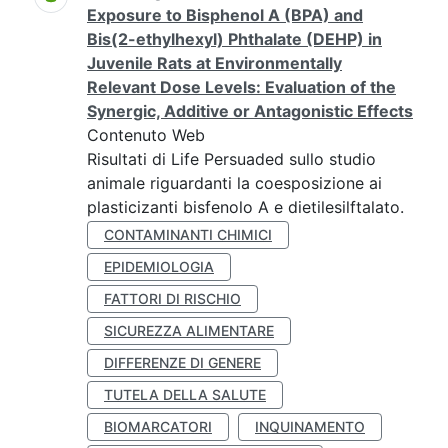
Exposure to Bisphenol A (BPA) and
Bis(2-ethylhexyl) Phthalate (DEHP) in
Juvenile Rats at Environmentally
Relevant Dose Levels: Evaluation of the
Synergic, Additive or Antagonistic Effects
Contenuto Web
Risultati di Life Persuaded sullo studio
animale riguardanti la coesposizione ai
plasticizanti bisfenolo A e dietilesilftalato.
CONTAMINANTI CHIMICI
EPIDEMIOLOGIA
FATTORI DI RISCHIO
SICUREZZA ALIMENTARE
DIFFERENZE DI GENERE
TUTELA DELLA SALUTE
BIOMARCATORI
INQUINAMENTO