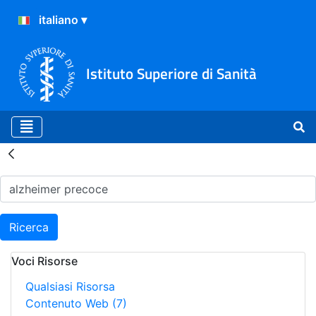
Istituto Superiore di Sanità
Risultati della Ricerca - H
Ricerca
Voci Risorse
Qualsiasi Risorsa
Contenuto Web
(7)