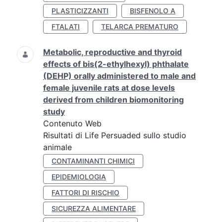
PLASTICIZZANTI
BISFENOLO A
FTALATI
TELARCA PREMATURO
Metabolic, reproductive and thyroid
effects of bis(2-ethylhexyl) phthalate
(DEHP) orally administered to male and
female juvenile rats at dose levels
derived from children biomonitoring
study
Contenuto Web
Risultati di Life Persuaded sullo studio
animale
CONTAMINANTI CHIMICI
EPIDEMIOLOGIA
FATTORI DI RISCHIO
SICUREZZA ALIMENTARE