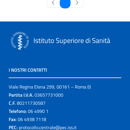
Pagina
1
Istituto Superiore di Sanità
I NOSTRI CONTATTI
Viale Regina Elena 299, 00161 – Roma (I)
Partita I.V.A.
03657731000
C.F.
80211730587
Telefono:
06 4990 1
Fax:
06 4938 7118
PEC:
protocollo.centrale@pec.iss.it