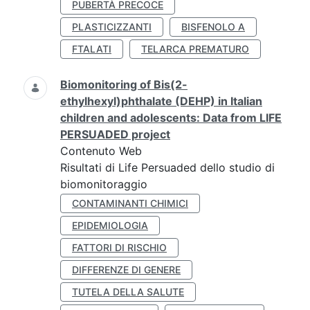
PUBERTÀ PRECOCE
PLASTICIZZANTI
BISFENOLO A
FTALATI
TELARCA PREMATURO
Biomonitoring of Bis(2-
ethylhexyl)phthalate (DEHP) in Italian
children and adolescents: Data from LIFE
PERSUADED project
Contenuto Web
Risultati di Life Persuaded dello studio di
biomonitoraggio
CONTAMINANTI CHIMICI
EPIDEMIOLOGIA
FATTORI DI RISCHIO
DIFFERENZE DI GENERE
TUTELA DELLA SALUTE