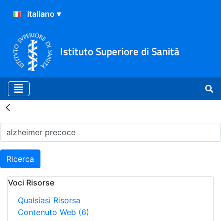
Istituto Superiore di Sanità
Risultati della Ricerca - H
Ricerca
Voci Risorse
Qualsiasi Risorsa
Contenuto Web
(6)