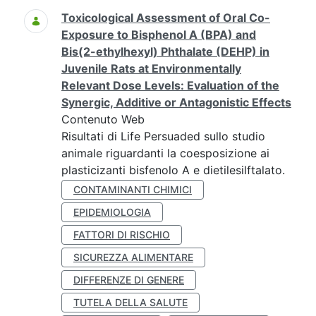
Toxicological Assessment of Oral Co-
Exposure to Bisphenol A (BPA) and
Bis(2-ethylhexyl) Phthalate (DEHP) in
Juvenile Rats at Environmentally
Relevant Dose Levels: Evaluation of the
Synergic, Additive or Antagonistic Effects
Contenuto Web
Risultati di Life Persuaded sullo studio
animale riguardanti la coesposizione ai
plasticizanti bisfenolo A e dietilesilftalato.
CONTAMINANTI CHIMICI
EPIDEMIOLOGIA
FATTORI DI RISCHIO
SICUREZZA ALIMENTARE
DIFFERENZE DI GENERE
TUTELA DELLA SALUTE