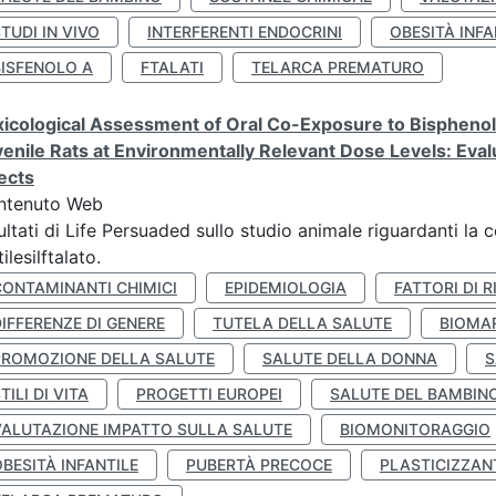
TUDI IN VIVO
INTERFERENTI ENDOCRINI
OBESITÀ INFA
BISFENOLO A
FTALATI
TELARCA PREMATURO
icological Assessment of Oral Co-Exposure to Bisphenol 
enile Rats at Environmentally Relevant Dose Levels: Evalu
ects
ntenuto Web
ultati di Life Persuaded sullo studio animale riguardanti la 
tilesilftalato.
CONTAMINANTI CHIMICI
EPIDEMIOLOGIA
FATTORI DI R
IFFERENZE DI GENERE
TUTELA DELLA SALUTE
BIOMA
PROMOZIONE DELLA SALUTE
SALUTE DELLA DONNA
S
TILI DI VITA
PROGETTI EUROPEI
SALUTE DEL BAMBIN
VALUTAZIONE IMPATTO SULLA SALUTE
BIOMONITORAGGIO
BESITÀ INFANTILE
PUBERTÀ PRECOCE
PLASTICIZZAN