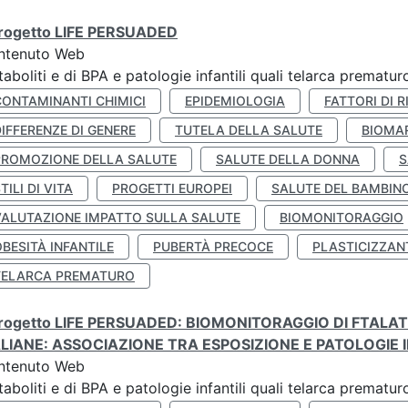
 progetto LIFE PERSUADED
ntenuto Web
aboliti e di BPA e patologie infantili quali telarca prematu
CONTAMINANTI CHIMICI
EPIDEMIOLOGIA
FATTORI DI R
IFFERENZE DI GENERE
TUTELA DELLA SALUTE
BIOMA
PROMOZIONE DELLA SALUTE
SALUTE DELLA DONNA
S
TILI DI VITA
PROGETTI EUROPEI
SALUTE DEL BAMBIN
VALUTAZIONE IMPATTO SULLA SALUTE
BIOMONITORAGGIO
BESITÀ INFANTILE
PUBERTÀ PRECOCE
PLASTICIZZAN
TELARCA PREMATURO
 progetto LIFE PERSUADED: BIOMONITORAGGIO DI FTALA
ALIANE: ASSOCIAZIONE TRA ESPOSIZIONE E PATOLOGIE I
ntenuto Web
aboliti e di BPA e patologie infantili quali telarca prematu