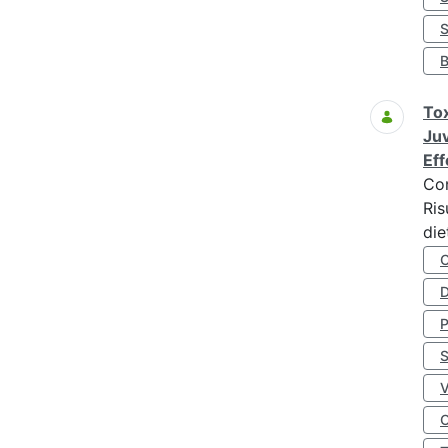
S
Tox
Juv
Eff
Co
Ris
die
D
S
O