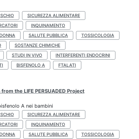
ISCHIO
SICUREZZA ALIMENTARE
RCATORI
INQUINAMENTO
 DONNA
SALUTE PUBBLICA
TOSSICOLOGIA
O
SOSTANZE CHIMICHE
STUDI IN VIVO
INTERFERENTI ENDOCRINI
TI
BISFENOLO A
FTALATI
ta from the LIFE PERSUADED Project
bisfenolo A nei bambini
ISCHIO
SICUREZZA ALIMENTARE
RCATORI
INQUINAMENTO
 DONNA
SALUTE PUBBLICA
TOSSICOLOGIA