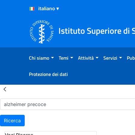
Salta al Contenuto
Salta al Footer
Istituto Superiore di 
Chi siamo
Temi
Attività
Servizi
Pub
Protezione dei dati
Risultati della Ricerca - H
Ricerca