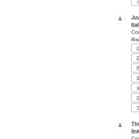
Juv
Ita
Co
Ris
D
S
O
The
lin
Co