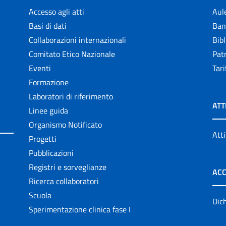
Accesso agli atti
Aul
Basi di dati
Ban
Collaborazioni internazionali
Bibl
Comitato Etico Nazionale
Patr
Eventi
Tari
Formazione
Laboratori di riferimento
ATT
Linee guida
Organismo Notificato
Atti
Progetti
Pubblicazioni
Registri e sorveglianze
ACC
Ricerca collaboratori
Scuola
Dich
Sperimentazione clinica fase I