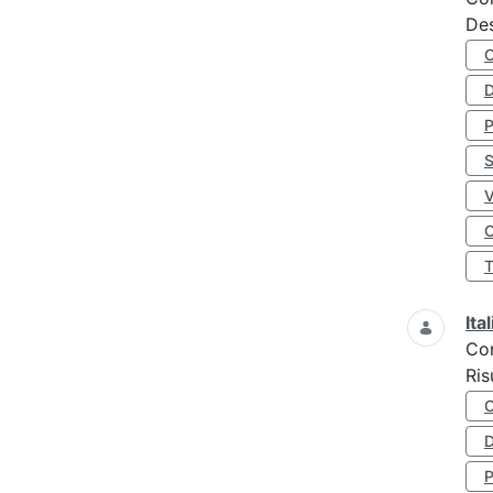
Des
D
S
O
Ita
Co
Ris
D