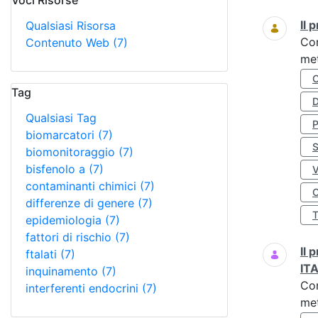
Voci Risorse
Ricerca
Il
Qualsiasi Risorsa
Co
Contenuto Web
(7)
met
Tag
D
Qualsiasi Tag
biomarcatori
(7)
S
biomonitoraggio
(7)
bisfenolo a
(7)
contaminanti chimici
(7)
O
differenze di genere
(7)
epidemiologia
(7)
fattori di rischio
(7)
Il
ftalati
(7)
IT
inquinamento
(7)
Co
interferenti endocrini
(7)
met