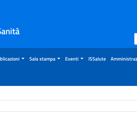
Sanità
blicazioni
Sala stampa
Eventi
ISSalute
Amministraz
ome