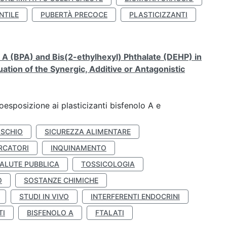
NTILE
PUBERTÀ PRECOCE
PLASTICIZZANTI
A (BPA) and Bis(2-ethylhexyl) Phthalate (DEHP) in
ation of the Synergic, Additive or Antagonistic
coesposizione ai plasticizanti bisfenolo A e
ISCHIO
SICUREZZA ALIMENTARE
RCATORI
INQUINAMENTO
ALUTE PUBBLICA
TOSSICOLOGIA
O
SOSTANZE CHIMICHE
STUDI IN VIVO
INTERFERENTI ENDOCRINI
TI
BISFENOLO A
FTALATI