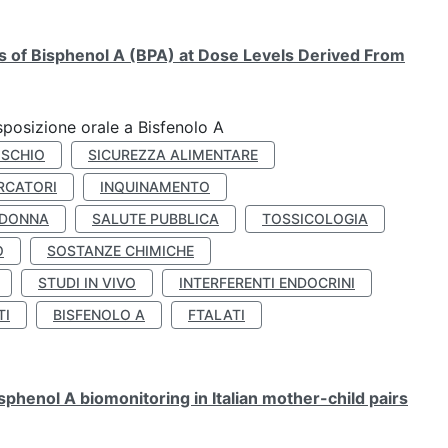
ts of Bisphenol A (BPA) at Dose Levels Derived From
esposizione orale a Bisfenolo A
ISCHIO
SICUREZZA ALIMENTARE
RCATORI
INQUINAMENTO
 DONNA
SALUTE PUBBLICA
TOSSICOLOGIA
O
SOSTANZE CHIMICHE
STUDI IN VIVO
INTERFERENTI ENDOCRINI
TI
BISFENOLO A
FTALATI
henol A biomonitoring in Italian mother-child pairs