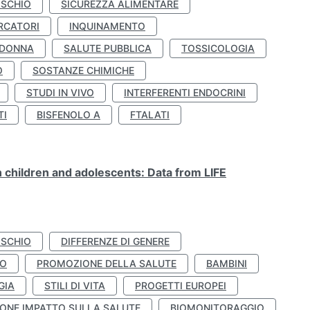
ISCHIO
SICUREZZA ALIMENTARE
RCATORI
INQUINAMENTO
 DONNA
SALUTE PUBBLICA
TOSSICOLOGIA
O
SOSTANZE CHIMICHE
STUDI IN VIVO
INTERFERENTI ENDOCRINI
TI
BISFENOLO A
FTALATI
n children and adolescents: Data from LIFE
ISCHIO
DIFFERENZE DI GENERE
TO
PROMOZIONE DELLA SALUTE
BAMBINI
GIA
STILI DI VITA
PROGETTI EUROPEI
ONE IMPATTO SULLA SALUTE
BIOMONITORAGGIO