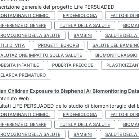
crizione generale del progetto Life PERSUADED
CONTAMINANTI CHIMICI
EPIDEMIOLOGIA
FATTORI DI R
IFFERENZE DI GENERE
TUTELA DELLA SALUTE
BIOMA
PROMOZIONE DELLA SALUTE
BAMBINI
SALUTE DELLA
TILI DI VITA
PROGETTI EUROPEI
SALUTE DEL BAMBIN
VALUTAZIONE IMPATTO SULLA SALUTE
BIOMONITORAGGIO
BESITÀ INFANTILE
PUBERTÀ PRECOCE
PLASTICIZZAN
TELARCA PREMATURO
lian Children Exposure to Bisphenol A: Biomonitoring Da
ntenuto Web
ultati LIFE PERSUADED dello studio di biomonitoragio del 
CONTAMINANTI CHIMICI
EPIDEMIOLOGIA
FATTORI DI R
IFFERENZE DI GENERE
TUTELA DELLA SALUTE
BIOMA
PROMOZIONE DELLA SALUTE
BAMBINI
SALUTE DELLA