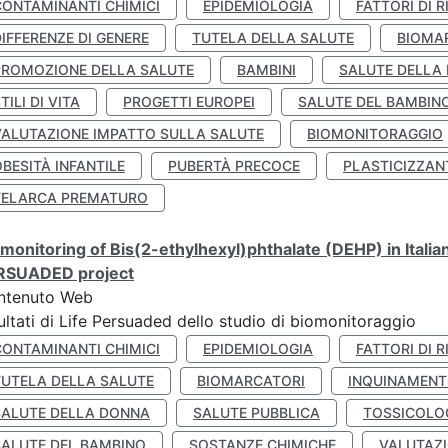
CONTAMINANTI CHIMICI
EPIDEMIOLOGIA
FATTORI DI R
IFFERENZE DI GENERE
TUTELA DELLA SALUTE
BIOMA
PROMOZIONE DELLA SALUTE
BAMBINI
SALUTE DELLA
TILI DI VITA
PROGETTI EUROPEI
SALUTE DEL BAMBIN
VALUTAZIONE IMPATTO SULLA SALUTE
BIOMONITORAGGIO
BESITÀ INFANTILE
PUBERTÀ PRECOCE
PLASTICIZZAN
TELARCA PREMATURO
monitoring of Bis(2-ethylhexyl)phthalate (DEHP) in Italia
RSUADED project
ntenuto Web
ultati di Life Persuaded dello studio di biomonitoraggio
CONTAMINANTI CHIMICI
EPIDEMIOLOGIA
FATTORI DI R
TUTELA DELLA SALUTE
BIOMARCATORI
INQUINAMEN
SALUTE DELLA DONNA
SALUTE PUBBLICA
TOSSICOLO
SALUTE DEL BAMBINO
SOSTANZE CHIMICHE
VALUTAZI