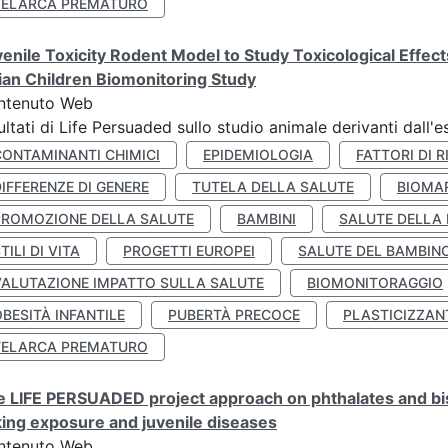
TELARCA PREMATURO
enile Toxicity Rodent Model to Study Toxicological Effec
lian Children Biomonitoring Study
ntenuto Web
ultati di Life Persuaded sullo studio animale derivanti dall'
CONTAMINANTI CHIMICI
EPIDEMIOLOGIA
FATTORI DI R
IFFERENZE DI GENERE
TUTELA DELLA SALUTE
BIOMA
PROMOZIONE DELLA SALUTE
BAMBINI
SALUTE DELLA
TILI DI VITA
PROGETTI EUROPEI
SALUTE DEL BAMBIN
VALUTAZIONE IMPATTO SULLA SALUTE
BIOMONITORAGGIO
BESITÀ INFANTILE
PUBERTÀ PRECOCE
PLASTICIZZAN
TELARCA PREMATURO
 LIFE PERSUADED project approach on phthalates and bisp
king exposure and juvenile diseases
ntenuto Web