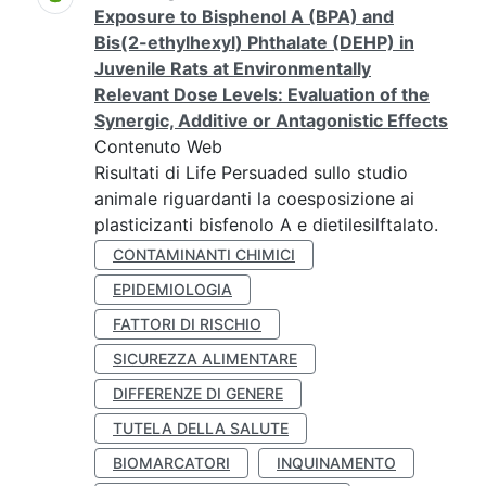
Exposure to Bisphenol A (BPA) and
Bis(2-ethylhexyl) Phthalate (DEHP) in
Juvenile Rats at Environmentally
Relevant Dose Levels: Evaluation of the
Synergic, Additive or Antagonistic Effects
Contenuto Web
Risultati di Life Persuaded sullo studio
animale riguardanti la coesposizione ai
plasticizanti bisfenolo A e dietilesilftalato.
CONTAMINANTI CHIMICI
EPIDEMIOLOGIA
FATTORI DI RISCHIO
SICUREZZA ALIMENTARE
DIFFERENZE DI GENERE
TUTELA DELLA SALUTE
BIOMARCATORI
INQUINAMENTO