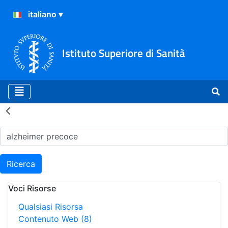
Istituto Superiore di Sanità
Risultati della Ricerca - H
Ricerca
Voci Risorse
Qualsiasi Risorsa
Contenuto Web
(8)