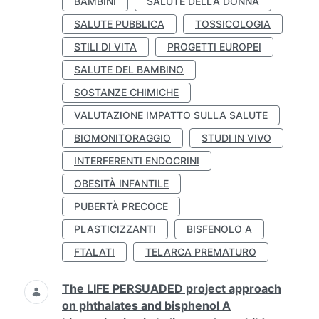
BAMBINI
SALUTE DELLA DONNA
SALUTE PUBBLICA
TOSSICOLOGIA
STILI DI VITA
PROGETTI EUROPEI
SALUTE DEL BAMBINO
SOSTANZE CHIMICHE
VALUTAZIONE IMPATTO SULLA SALUTE
BIOMONITORAGGIO
STUDI IN VIVO
INTERFERENTI ENDOCRINI
OBESITÀ INFANTILE
PUBERTÀ PRECOCE
PLASTICIZZANTI
BISFENOLO A
FTALATI
TELARCA PREMATURO
The LIFE PERSUADED project approach
on phthalates and bisphenol A