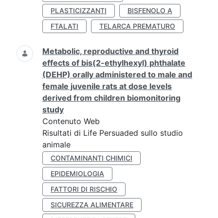
PLASTICIZZANTI
BISFENOLO A
FTALATI
TELARCA PREMATURO
Metabolic, reproductive and thyroid
effects of bis(2-ethylhexyl) phthalate
(DEHP) orally administered to male and
female juvenile rats at dose levels
derived from children biomonitoring
study
Contenuto Web
Risultati di Life Persuaded sullo studio
animale
CONTAMINANTI CHIMICI
EPIDEMIOLOGIA
FATTORI DI RISCHIO
SICUREZZA ALIMENTARE