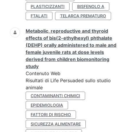
PLASTICIZZANTI
BISFENOLO A
FTALATI
TELARCA PREMATURO
Metabolic, reproductive and thyroid
effects of bis(2-ethylhexyl) phthalate
(DEHP) orally administered to male and
female juvenile rats at dose levels
derived from children biomonitoring
study
Contenuto Web
Risultati di Life Persuaded sullo studio
animale
CONTAMINANTI CHIMICI
EPIDEMIOLOGIA
FATTORI DI RISCHIO
SICUREZZA ALIMENTARE