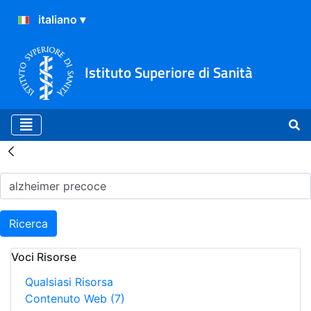
Istituto Superiore di Sanità
Risultati della Ricerca - H
Ricerca
Voci Risorse
Qualsiasi Risorsa
Contenuto Web
(7)