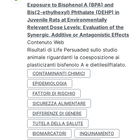
Exposure to Bisphenol A (BPA) and
Bis(2-ethylhexyl) Phthalate (DEHP) in
Juvenile Rats at Environmentally
Relevant Dose Levels: Evaluation of the
Synergic, Additive or Antagonistic Effects
Contenuto Web
Risultati di Life Persuaded sullo studio
animale riguardanti la coesposizione ai
plasticizanti bisfenolo A e dietilesilftalato.
CONTAMINANTI CHIMICI
EPIDEMIOLOGIA
FATTORI DI RISCHIO
SICUREZZA ALIMENTARE
DIFFERENZE DI GENERE
TUTELA DELLA SALUTE
BIOMARCATORI
INQUINAMENTO