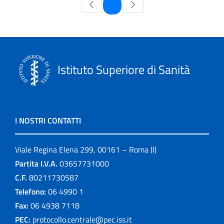
Pagina
1
Istituto Superiore di Sanità
I NOSTRI CONTATTI
Viale Regina Elena 299, 00161 – Roma (I)
Partita I.V.A.
03657731000
C.F.
80211730587
Telefono:
06 4990 1
Fax:
06 4938 7118
PEC:
protocollo.centrale@pec.iss.it