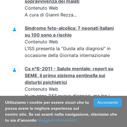
sopravvivenza dei malati
Contenuto Web
A cura di Gianni Rezza...
Sindrome feto-alcolica: 7 neonati italiani
su 100 sono a rischio
Contenuto Web
L’ISS presenta la “Guida alla diagnosi” in
occasione della Giornata internazionale
Cs n°6-2011 - Salute mentale: report su
SEME, il primo sistema sentinella sui
disturbi psichiatrici
Contenuto Web
In un anno 343 nuove diagnosi, ma tra i
primi sintomi e l’accesso ai servizi un
Utilizziamo i cookie per essere sicuri che tu
Acconsento
possa avere la migliore esperienza sul
ritardo di almeno 4 anni per la metà dei
nostro sito. Se vai avanti nella navigazione, riteniamo che
pazienti
tu sia d’accordo
Maggiori Informazioni