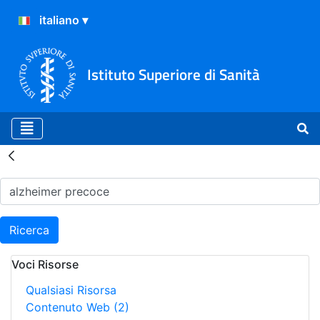
Istituto Superiore di Sanità
Risultati della Ricerca - H
Ricerca
Voci Risorse
Qualsiasi Risorsa
Contenuto Web
(2)