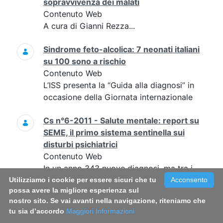
sopravvivenza dei malati
Contenuto Web
A cura di Gianni Rezza...
Sindrome feto-alcolica: 7 neonati italiani
su 100 sono a rischio
Contenuto Web
L’ISS presenta la “Guida alla diagnosi” in
occasione della Giornata internazionale
Cs n°6-2011 - Salute mentale: report su
SEME, il primo sistema sentinella sui
disturbi psichiatrici
Contenuto Web
In un anno 343 nuove diagnosi, ma tra i
primi sintomi e l’accesso ai servizi un
Utilizziamo i cookie per essere sicuri che tu
Acconsento
possa avere la migliore esperienza sul
ritardo di almeno 4 anni per la metà dei
nostro sito. Se vai avanti nella navigazione, riteniamo che
pazienti
tu sia d’accordo
Maggiori Informazioni