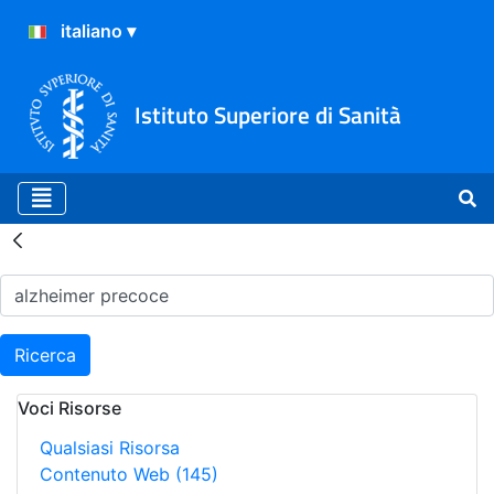
Istituto Superiore di Sanità
Risultati della Ricerca - H
Ricerca
Voci Risorse
Qualsiasi Risorsa
Contenuto Web
(145)