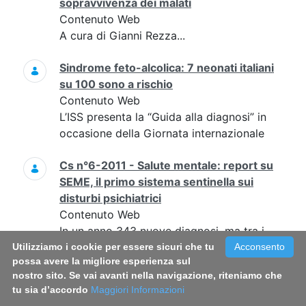
sopravvivenza dei malati
Contenuto Web
A cura di Gianni Rezza...
Sindrome feto-alcolica: 7 neonati italiani
su 100 sono a rischio
Contenuto Web
L’ISS presenta la “Guida alla diagnosi” in
occasione della Giornata internazionale
Cs n°6-2011 - Salute mentale: report su
SEME, il primo sistema sentinella sui
disturbi psichiatrici
Contenuto Web
In un anno 343 nuove diagnosi, ma tra i
primi sintomi e l’accesso ai servizi un
Utilizziamo i cookie per essere sicuri che tu
Acconsento
possa avere la migliore esperienza sul
ritardo di almeno 4 anni per la metà dei
nostro sito. Se vai avanti nella navigazione, riteniamo che
pazienti
tu sia d’accordo
Maggiori Informazioni