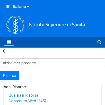
Istituto Superiore di Sanità
Risultati della Ricerca - H
Ricerca
Voci Risorse
Qualsiasi Risorsa
Contenuto Web
(145)