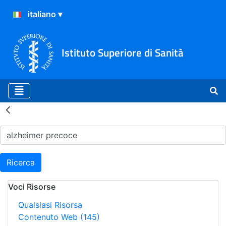
Istituto Superiore di Sanità
Risultati della Ricerca - H
Ricerca
Voci Risorse
Qualsiasi Risorsa
Contenuto Web
(145)