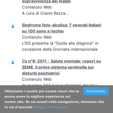
sopravvivenza dei malati
Contenuto Web
A cura di Gianni Rezza...
Sindrome feto-alcolica: 7 neonati italiani
su 100 sono a rischio
Contenuto Web
L’ISS presenta la “Guida alla diagnosi” in
occasione della Giornata internazionale
Cs n°6-2011 - Salute mentale: report su
SEME, il primo sistema sentinella sui
disturbi psichiatrici
Contenuto Web
In un anno 343 nuove diagnosi, ma tra i
primi sintomi e l’accesso ai servizi un
Utilizziamo i cookie per essere sicuri che tu
Acconsento
possa avere la migliore esperienza sul
ritardo di almeno 4 anni per la metà dei
nostro sito. Se vai avanti nella navigazione, riteniamo che
pazienti
tu sia d’accordo
Maggiori Informazioni