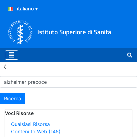
Istituto Superiore di Sanità
Risultati della Ricerca - H
Ricerca
Voci Risorse
Qualsiasi Risorsa
Contenuto Web
(145)