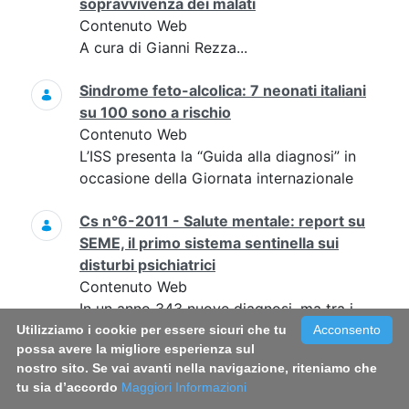
sopravvivenza dei malati
Contenuto Web
A cura di Gianni Rezza...
Sindrome feto-alcolica: 7 neonati italiani
su 100 sono a rischio
Contenuto Web
L’ISS presenta la “Guida alla diagnosi” in
occasione della Giornata internazionale
Cs n°6-2011 - Salute mentale: report su
SEME, il primo sistema sentinella sui
disturbi psichiatrici
Contenuto Web
In un anno 343 nuove diagnosi, ma tra i
primi sintomi e l’accesso ai servizi un
Utilizziamo i cookie per essere sicuri che tu
Acconsento
possa avere la migliore esperienza sul
ritardo di almeno 4 anni per la metà dei
nostro sito. Se vai avanti nella navigazione, riteniamo che
pazienti
tu sia d’accordo
Maggiori Informazioni