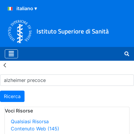
Istituto Superiore di Sanità
Risultati della Ricerca - H
Ricerca
Voci Risorse
Qualsiasi Risorsa
Contenuto Web
(145)