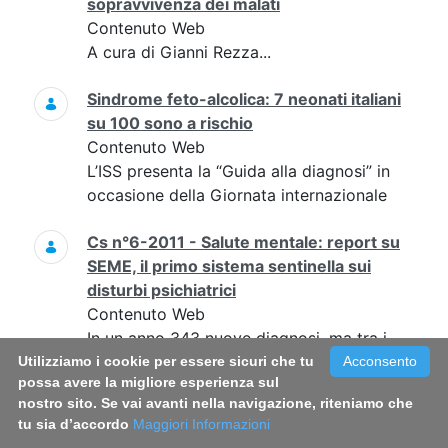
sopravvivenza dei malati
Contenuto Web
A cura di Gianni Rezza...
Sindrome feto-alcolica: 7 neonati italiani
su 100 sono a rischio
Contenuto Web
L’ISS presenta la “Guida alla diagnosi” in
occasione della Giornata internazionale
Cs n°6-2011 - Salute mentale: report su
SEME, il primo sistema sentinella sui
disturbi psichiatrici
Contenuto Web
In un anno 343 nuove diagnosi, ma tra i
primi sintomi e l’accesso ai servizi un
Utilizziamo i cookie per essere sicuri che tu
Acconsento
possa avere la migliore esperienza sul
ritardo di almeno 4 anni per la metà dei
nostro sito. Se vai avanti nella navigazione, riteniamo che
pazienti
tu sia d’accordo
Maggiori Informazioni