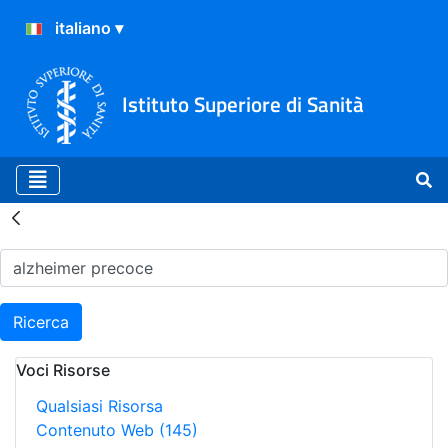
Istituto Superiore di Sanità
Risultati della Ricerca - H
Ricerca
Voci Risorse
Qualsiasi Risorsa
Contenuto Web
(145)