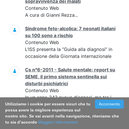
sopravvivenza dei malati
Contenuto Web
A cura di Gianni Rezza...
Sindrome feto-alcolica: 7 neonati italiani
su 100 sono a rischio
Contenuto Web
L’ISS presenta la “Guida alla diagnosi” in
occasione della Giornata internazionale
Cs n°6-2011 - Salute mentale: report su
SEME, il primo sistema sentinella sui
disturbi psichiatrici
Contenuto Web
In un anno 343 nuove diagnosi, ma tra i
primi sintomi e l’accesso ai servizi un
Utilizziamo i cookie per essere sicuri che tu
Acconsento
possa avere la migliore esperienza sul
ritardo di almeno 4 anni per la metà dei
nostro sito. Se vai avanti nella navigazione, riteniamo che
pazienti
tu sia d’accordo
Maggiori Informazioni