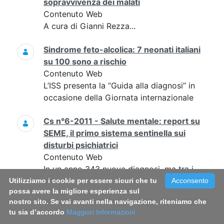
sopravvivenza dei malati
Contenuto Web
A cura di Gianni Rezza...
Sindrome feto-alcolica: 7 neonati italiani
su 100 sono a rischio
Contenuto Web
L’ISS presenta la “Guida alla diagnosi” in
occasione della Giornata internazionale
Cs n°6-2011 - Salute mentale: report su
SEME, il primo sistema sentinella sui
disturbi psichiatrici
Contenuto Web
In un anno 343 nuove diagnosi, ma tra i
primi sintomi e l’accesso ai servizi un
Utilizziamo i cookie per essere sicuri che tu
Acconsento
possa avere la migliore esperienza sul
ritardo di almeno 4 anni per la metà dei
nostro sito. Se vai avanti nella navigazione, riteniamo che
pazienti
tu sia d’accordo
Maggiori Informazioni