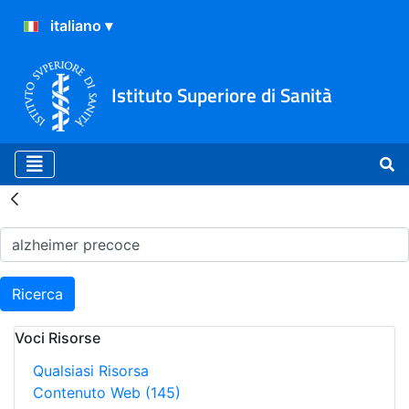
Istituto Superiore di Sanità
Risultati della Ricerca - H
Ricerca
Voci Risorse
Qualsiasi Risorsa
Contenuto Web
(145)