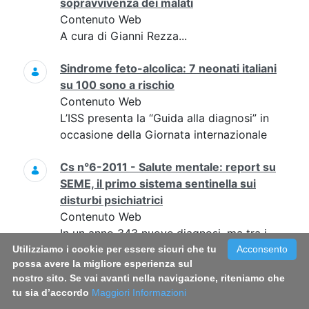
sopravvivenza dei malati
Contenuto Web
A cura di Gianni Rezza...
Sindrome feto-alcolica: 7 neonati italiani
su 100 sono a rischio
Contenuto Web
L’ISS presenta la “Guida alla diagnosi” in
occasione della Giornata internazionale
Cs n°6-2011 - Salute mentale: report su
SEME, il primo sistema sentinella sui
disturbi psichiatrici
Contenuto Web
In un anno 343 nuove diagnosi, ma tra i
primi sintomi e l’accesso ai servizi un
Utilizziamo i cookie per essere sicuri che tu
Acconsento
possa avere la migliore esperienza sul
ritardo di almeno 4 anni per la metà dei
nostro sito. Se vai avanti nella navigazione, riteniamo che
pazienti
tu sia d’accordo
Maggiori Informazioni