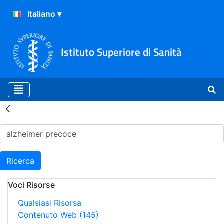
Istituto Superiore di Sanità
Risultati della Ricerca - H
Ricerca
Voci Risorse
Qualsiasi Risorsa
Contenuto Web
(145)