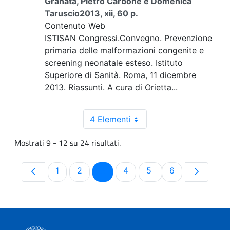
Granata, Pietro Carbone e Domenica
Taruscio2013, xii, 60 p.
Contenuto Web
ISTISAN Congressi.Convegno. Prevenzione
primaria delle malformazioni congenite e
screening neonatale esteso. Istituto
Superiore di Sanità. Roma, 11 dicembre
2013. Riassunti. A cura di Orietta...
4 Elementi
Mostrati 9 - 12 su 24 risultati.
Pagina
Pagina
Pagina
Pagina
Pagina
Pagina
1
2
3
4
5
6