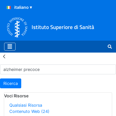
Istituto Superiore di Sanità
Risultati della Ricerca - H
Ricerca
Voci Risorse
Qualsiasi Risorsa
Contenuto Web
(24)