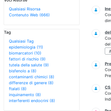
Voci Risorse
Ricerca
Ine
Qualsiasi Risorsa
Co
Contenuto Web
(666)
dim
Tag
del
Co
Qualsiasi Tag
del
epidemiologia
(11)
biomarcatori
(10)
fattori di rischio
(9)
Pr
tutela della salute
(9)
Co
bisfenolo a
(8)
Pre
contaminanti chimici
(8)
differenze di genere
(8)
CS
ftalati
(8)
Co
inquinamento
(8)
Ind
interferenti endocrini
(8)
Pr