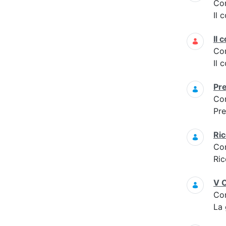
Co
Il 
Il 
Co
Il 
Pr
Co
Pre
Ri
Co
Ri
V C
Co
La 