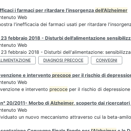
fficaci i farmaci per ritardare l’insorgenza
dell’Alzheimer
ntenuto Web
ostra l'inefficacia dei farmaci usati per ritardare l'insorg
 23 febbraio 2018 - Disturbi dell'alimentazione sensibiliz
ntenuto Web
 23 febbraio 2018 - Disturbi dell'alimentazione: sensibilizz
ALIMENTAZIONE
DIAGNOSI PRECOCE
CONVEGNI
evenzione e intervento
precoce
per il rischio di depressi
ntenuto Web
venzione e intervento
precoce
per il rischio di depression
 n° 20/2011- Morbo di
Alzheimer
, scoperto dai ricercato
ntenuto Web
ividuato un nuovo meccanismo attraverso cui la beta-amiloi
esentazione Convegno Finale Fondo per
l’Alzheimer
e le 