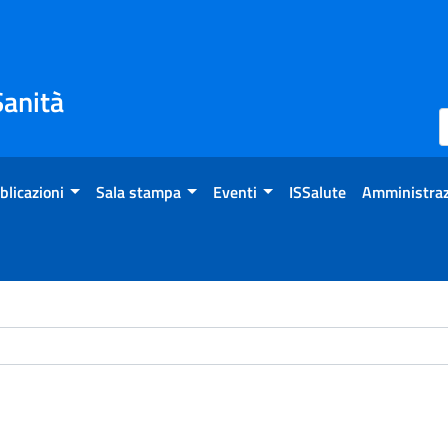
Sanità
blicazioni
Sala stampa
Eventi
ISSalute
Amministraz
ome