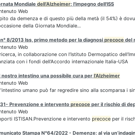
ornata Mondiale
dell’Alzheimer
: l'impegno dell'ISS
ntenuto Web
pito da demenza e di questo più della metà (il 54%) è dov
occasione della Giornata Mondiale...
n° 8/2013 Iss, primo metodo per la diagnosi
precoce
del 
ntenuto Web
ricerca, in collaborazione con l’Istituto Dermopatico dell’
anziata con i fondi dell’Accordo internazionale Italia-USA
 nostro intestino una possibile cura per
l'Alzheimer
ntenuto Web
l'intestino umano può far regredire sino alla scomparsa i 
/31- Prevenzione e intervento
precoce
per il rischio di 
ntenuto Web
porti ISTISAN.Prevenzione e intervento
precoce
per il ris
unicato Stampa N°64/2022 - Demenze: al via un’indagine