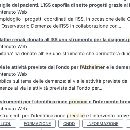
iglie dei pazienti. L’ISS capofila di sette progetti grazie
ntenuto Web
pidoglio i progetti coordinati dall’ISS, in occasione della
l’Osservatorio Demenze dell’ISS in collaborazione con...
attie renali, donato all’ISS uno strumento per la diagnosi
ntenuto Web
itaria' ha donato all'ISS uno strumento che permetterà di i
via le attività previste dal Fondo per
l’Alzheimer
e le deme
ntenuto Web
blica sul tema delle demenze: al via le attività previste da
enze al via le attività previste dal Fondo per...
 strumenti per l'identificazione
precoce
e l'intervento brev
ntenuto Web
 strumenti per l'identificazione
precoce
e l'intervento breve 
ALCOL
FORMAZIONE
CNDD
INFORMAZIONE