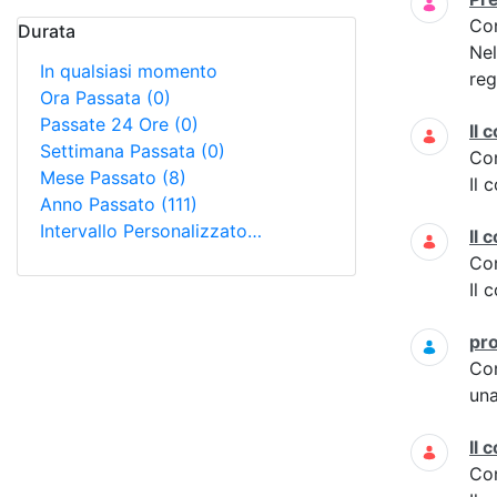
Co
Durata
Nel
In qualsiasi momento
reg
Ora Passata
(0)
Passate 24 Ore
(0)
Il 
Settimana Passata
(0)
Co
Mese Passato
(8)
Il 
Anno Passato
(111)
Intervallo Personalizzato…
Il 
Co
Il 
pro
Co
una
Il 
Co