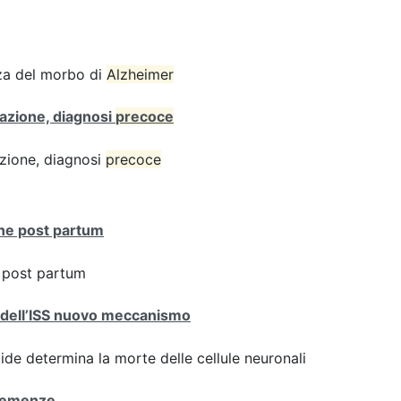
enza del morbo di
Alzheimer
zazione, diagnosi
precoce
azione, diagnosi
precoce
one post partum
e post partum
ri dell’ISS nuovo meccanismo
de determina la morte delle cellule neuronali
Demenze