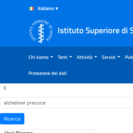
Salta al Contenuto
Salta al Footer
Istituto Superiore di 
Chi siamo
Temi
Attività
Servizi
Pub
Protezione dei dati
Risultati della Ricerca - H
Ricerca