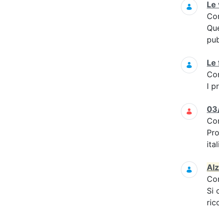
Le
Co
Que
pub
Le 
Co
I p
03/
Co
Pro
ita
Al
Co
Si 
ric