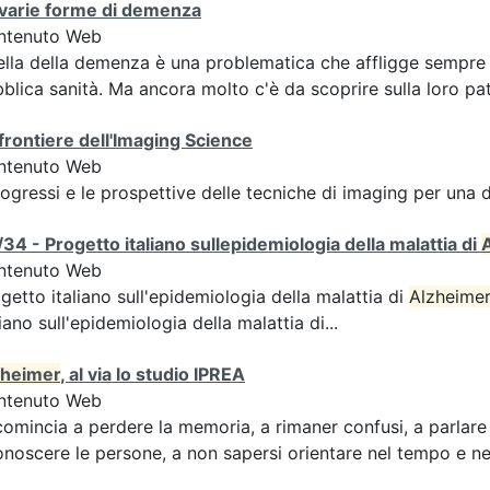
 varie forme di demenza
ntenuto Web
lla della demenza è una problematica che affligge sempre pi
blica sanità. Ma ancora molto c'è da scoprire sulla loro pa
frontiere dell'Imaging Science
ntenuto Web
rogressi e le prospettive delle tecniche di imaging per una
34 - Progetto italiano sullepidemiologia della malattia di
ntenuto Web
getto italiano sull'epidemiologia della malattia di
Alzheime
liano sull'epidemiologia della malattia di...
zheimer
, al via lo studio IPREA
ntenuto Web
comincia a perdere la memoria, a rimaner confusi, a parlare 
onoscere le persone, a non sapersi orientare nel tempo e nel