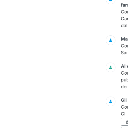
fam
Co
Cam
dal
Mal
Co
San
Al 
Co
pub
dem
Gli
Co
Gli