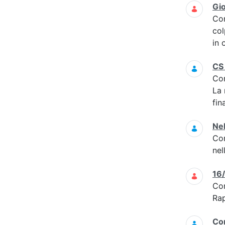
Gi
Co
col
in 
CS 
Co
La 
fin
Nel
Co
nel
16
Co
Rap
Com