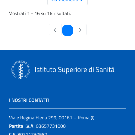
Mostrati 1 - 16 su 16 risultati.
Pagina
1
Istituto Superiore di Sanità
I NOSTRI CONTATTI
Viale Regina Elena 299, 00161 – Roma (I)
Partita I.V.A.
03657731000
C.F.
80211730587