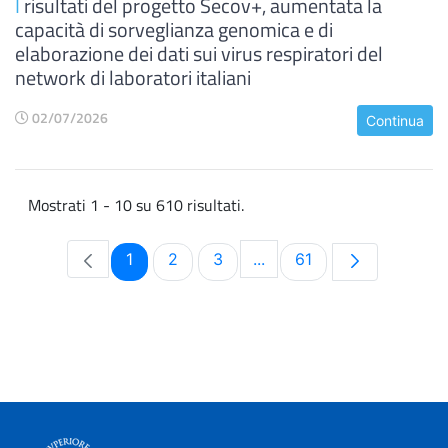
I
risultati del progetto Secov+, aumentata la
capacità di sorveglianza genomica e di
elaborazione dei dati sui virus respiratori del
network di laboratori italiani
02/07/2026
Continua
Mostrati 1 - 10 su 610 risultati.
Pagina
Pagina
Pagina
Pagina
1
2
3
...
61
Pagine intermedie Use TA