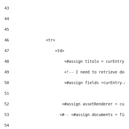
43
44
45
46
                <tr> 
47
                    <td>   
48
                        <#assign titolo = curEntry.g
49
                        <!-- I need to retrieve docu
50
                        <#assign fields =curEntry.ge
51
52
                       <#assign assetRenderer = curE
53
                      <#-- <#assign documents = fiel
54