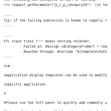
==> request.getParameter("p_r_p_categoryId")  [in temp
----

Tip: If the failing expression is known to legally ref
----

----

FTL stack trace ("~" means nesting-related):

	- Failed at: #assign idCategoryFromUrl = request.g...  [in template "10664768" at line 68, column 29]

	- Reached through: #include "${templatesPath}/10664768"  [in template "20099#20135#10642621" at line 24, column 1]

----
1
<#-- 
2
Application display templates can be used to modify t
3
specific application. 
4
5
Please use the left panel to quickly add commonly use