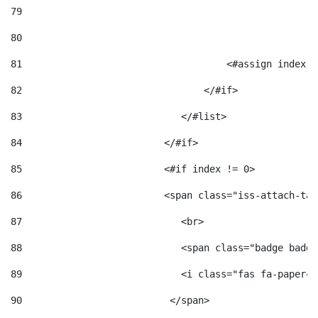
79
80
81
                                    <#assign index =
82
                                </#if> 
83
                            </#list> 
84
                         </#if> 
85
                         <#if index != 0> 
86
                         <span class="iss-attach-tab
87
                            <br> 
88
                            <span class="badge badge
89
                            <i class="fas fa-papercl
90
                          </span>                   