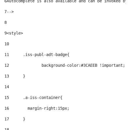
6
Autocomplete is also available and can be invoked by 
7
--> 
8
9
<style> 
10
11
	.iss-publ-adt-badge{ 
12
		background-color:#3CAEEB !important; 
13
	} 
14
15
	.a-iss-container{ 
16
	  margin-right:15px; 
17
	} 
18