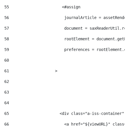
55
                       <#assign  
56
                        journalArticle = assetRender
57
                        document = saxReaderUtil.rea
58
                        rootElement = document.getRo
59
                        preferences = rootElement.el
60
61
                    > 
62
63
64
65
                      <div class="a-iss-container" >
66
                        <a href="${viewURL}" class="