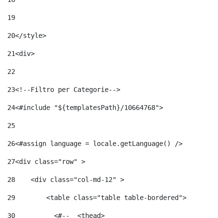
19
20
</style> 
21
<div> 
22
23
<!--Filtro per Categorie--> 
24
<#include "${templatesPath}/10664768">	 
25
26
<#assign language = locale.getLanguage() /> 
27
<div class="row" > 
28
    <div class="col-md-12" > 
29
        <table class="table table-bordered"> 
30
          <#--  <thead> 