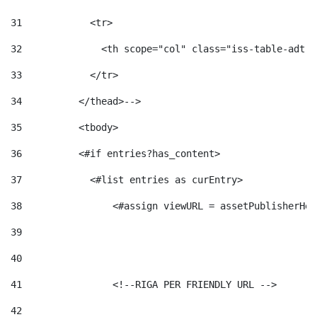
31
            <tr> 
32
              <th scope="col" class="iss-table-adt-t
33
            </tr> 
34
          </thead>--> 
35
          <tbody> 
36
          <#if entries?has_content>  
37
            <#list entries as curEntry> 
38
                <#assign viewURL = assetPublisherHel
39
40
41
                <!--RIGA PER FRIENDLY URL --> 
42