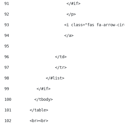
91
                         </#if>                     
92
                         </p> 
93
                        <i class="fas fa-arrow-circl
94
                        </a> 
95
96
                    </td> 
97
                    </tr> 
98
                </#list>  
99
            </#if> 
100
          </tbody> 
101
        </table> 
102
        <br><br> 