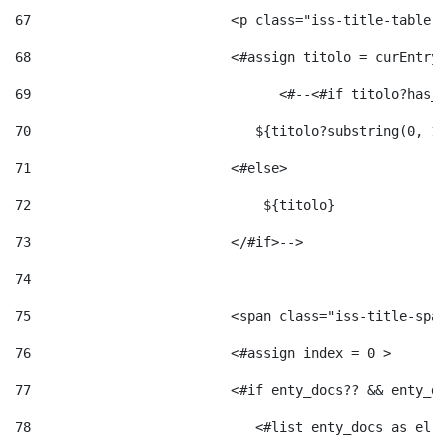
67
                         <p class="iss-title-table-a
68
                         <#assign titolo = curEntry.
69
                       	 <#--<#
70
                            ${titolo?substring(0, 12
71
                         <#else> 
72
                             ${titolo} 
73
                         </#if>--> 
74
75
                         <span class="iss-title-span
76
                         <#assign index = 0 > 
77
                         <#if enty_docs?? && enty_do
78
                            <#list enty_docs as el >