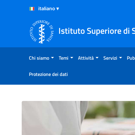
Salta al Contenuto
Salta al Footer
Istituto Superiore di 
Chi siamo
Temi
Attività
Servizi
Pub
Protezione dei dati
Progetto NANOCELLUP