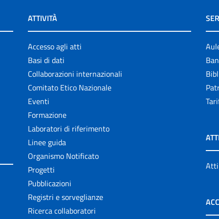
ATTIVITÀ
SER
Accesso agli atti
Aul
Basi di dati
Ban
Collaborazioni internazionali
Bibl
Comitato Etico Nazionale
Patr
Eventi
Tari
Formazione
Laboratori di riferimento
ATT
Linee guida
Organismo Notificato
Atti
Progetti
Pubblicazioni
Registri e sorveglianze
ACC
Ricerca collaboratori