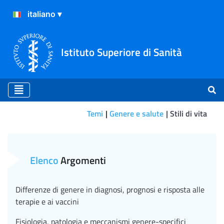
Istituto Superiore di Sanità
Temi
Genere e salute
Stili di vita
Stili di vita
Elenco
Argomenti
Differenze di genere in diagnosi, prognosi e risposta alle
terapie e ai vaccini
Fisiologia, patologia e meccanismi genere-specifici