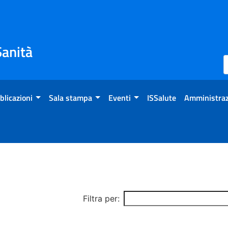
Sanità
blicazioni
Sala stampa
Eventi
ISSalute
Amministraz
Filtra per: