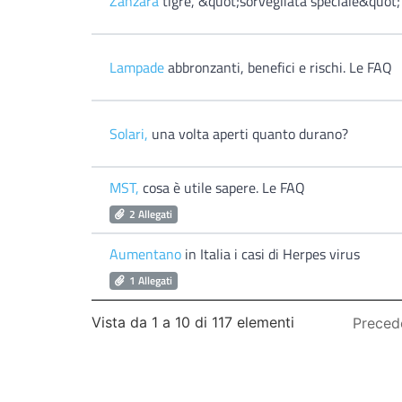
Zanzara
tigre, &quot;sorvegliata speciale&quot;
Lampade
abbronzanti, benefici e rischi. Le FAQ
Solari,
una volta aperti quanto durano?
MST,
cosa è utile sapere. Le FAQ
2 Allegati
Aumentano
in Italia i casi di Herpes virus
1 Allegati
Vista da 1 a 10 di 117 elementi
Preced