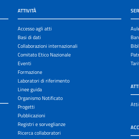
ATTIVITÀ
SER
Accesso agli atti
Aul
Basi di dati
Ban
Collaborazioni internazionali
Bibl
Comitato Etico Nazionale
Patr
Eventi
Tari
Formazione
Laboratori di riferimento
ATT
Linee guida
Organismo Notificato
Atti
Progetti
Pubblicazioni
Registri e sorveglianze
ACC
Ricerca collaboratori