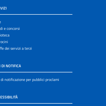
Publication for schools
VIZI
Publications
e
Rapporti ISS COVID-19
di e concorsi
Rapporti ISS COVID-19 en
ioteca
Español
ocini
ffe dei servizi a terzi
Rapporti ISS COVID-19 in
English
Rapporti ISS Sorveglianza
I DI NOTIFICA
Rapporti ISTISAN
 di notificazione per pubblici proclami
Relazioni attività ISS
Servizi offerti
ESSIBILITÀ
Settore Attività Editoriali