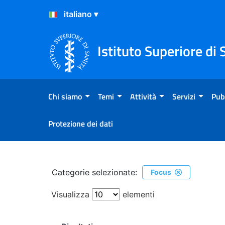
Salta al Contenuto
Salta al Footer
Istituto Superiore di 
Chi siamo
Temi
Attività
Servizi
Pub
Protezione dei dati
Ricerca
Categorie selezionate:
Focus
Visualizza
elementi