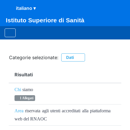
Istituto Superiore di Sanità
Ricerca
Categorie selezionate:
Dati
Risultati
Chi
siamo
1 Allegati
Area
riservata agli utenti accreditati alla piattaforma
web del RNAOC