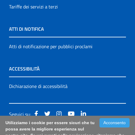
Tariffe dei servizi a terzi
ATTI DI NOTIFICA
Atti di notificazione per pubblici proclami
ACCESSIBILITÀ
Dichiarazione di accessibilità
Seguici su:
Utilizziamo i cookie per essere sicuri che tu
Acconsento
Accessibilità: form di segnalazione di prima istanza per
possa avere la migliore esperienza sul