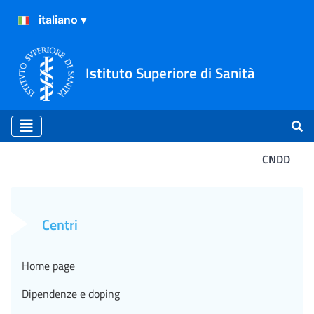
Istituto Superiore di Sanità
CNDD
I Nitazeni
Centri
Home page
Dipendenze e doping