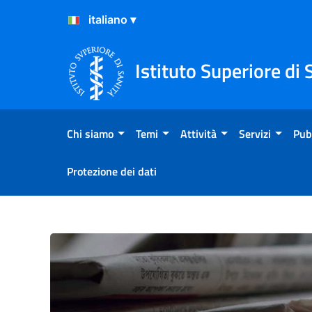
Salta al Contenuto
Salta al Footer
Istituto Superiore di 
Chi siamo
Temi
Attività
Servizi
Pub
Protezione dei dati
Ruolo dell’ISS come Labora