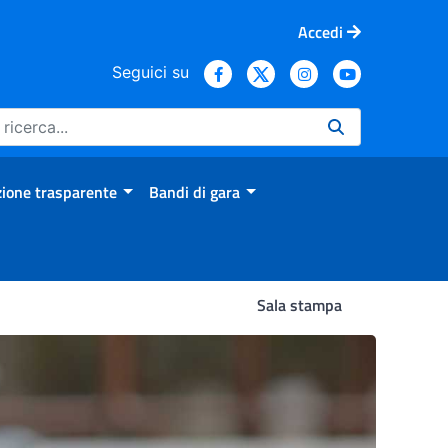
Accedi
Seguici su
ione trasparente
Bandi di gara
Sala stampa
ento per SARS-CoV-2 e atti