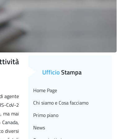
tività
Ufficio
Stampa
Home Page
di agente
Chi siamo e Cosa facciamo
ARS-CoV-2
e, ma mai
Primo piano
n Canada,
News
o diversi