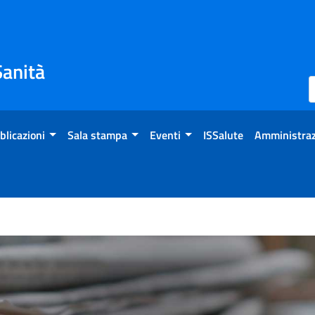
Sanità
blicazioni
Sala stampa
Eventi
ISSalute
Amministraz
torio Nazionale di Riferim