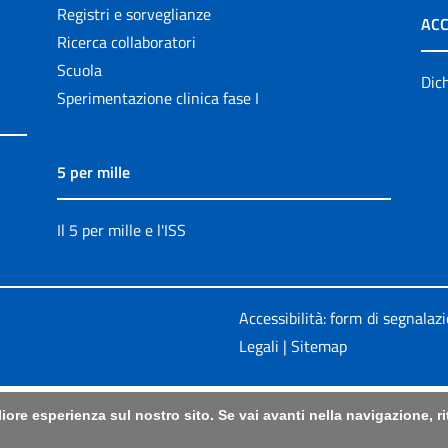
Registri e sorveglianze
ACC
Ricerca collaboratori
Scuola
Dich
Sperimentazione clinica fase I
5 per mille
Il 5 per mille e l'ISS
Accessibilità: form di segnalaz
Legali
|
Sitemap
liore esperienza sul nostro sito. Se vai avanti nella navigazione, 