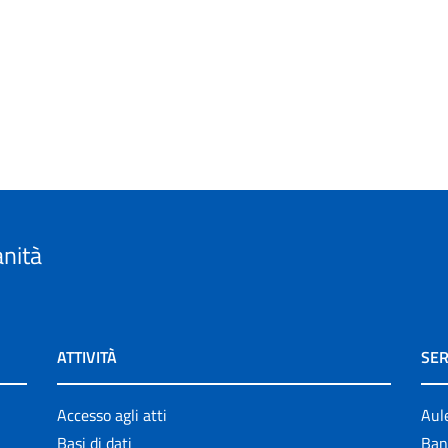
anità
ATTIVITÀ
SER
Accesso agli atti
Aul
Basi di dati
Ban