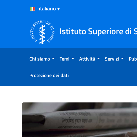
Salta al Contenuto
Salta al Footer
Istituto Superiore di 
Chi siamo
Temi
Attività
Servizi
Pub
Protezione dei dati
Un atto d’amore a San Vale