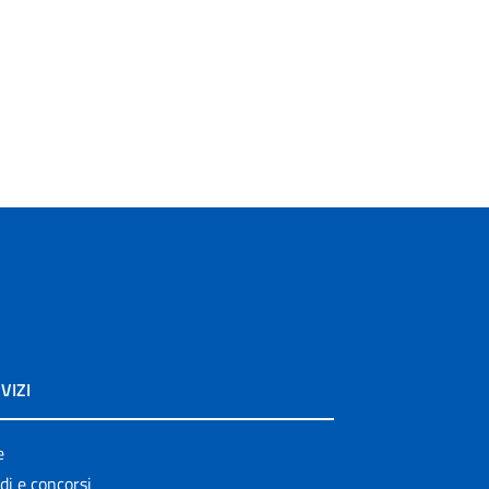
VIZI
e
di e concorsi