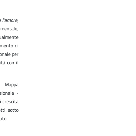
a l’amore,
tamentale,
sualmente
imento di
ionale per
ità con il
a - Mappa
sionale -
i crescita
ti, sotto
uto.