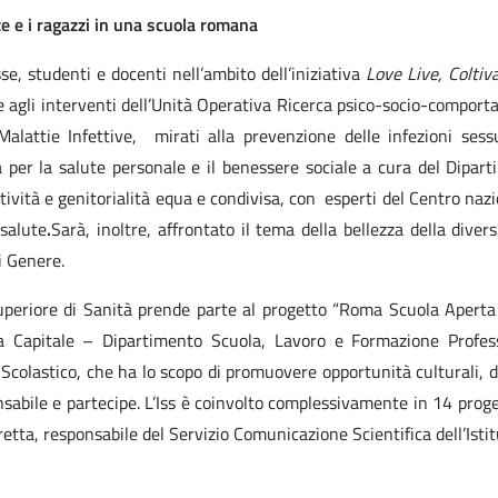
ze e i ragazzi in una scuola romana
se, studenti e docenti nell’ambito dell’iniziativa
Love Live, Coltiv
tre agli interventi dell’Unità Operativa Ricerca psico-socio-compor
lattie Infettive, mirati alla prevenzione delle infezioni ses
 per la salute personale e il benessere sociale a cura del Dipart
tività e genitorialità equa e condivisa, con esperti del Centro naz
 salute
.
Sarà, inoltre, affrontato il tema della bellezza della divers
i Genere.
o Superiore di Sanità prende parte al progetto “Roma Scuola Apert
ma Capitale – Dipartimento Scuola, Lavoro e Formazione Profes
Scolastico, che ha lo scopo di promuovere opportunità culturali, d
abile e partecipe. L’Iss è coinvolto complessivamente in 14 proget
etta, responsabile del Servizio Comunicazione Scientifica dell’Istit