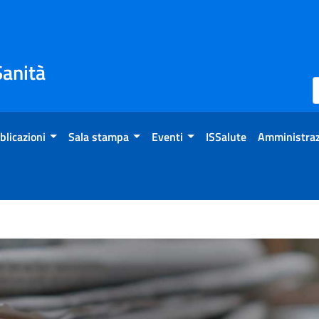
Sanità
blicazioni
Sala stampa
Eventi
ISSalute
Amministraz
ntino, proteggersi e prote