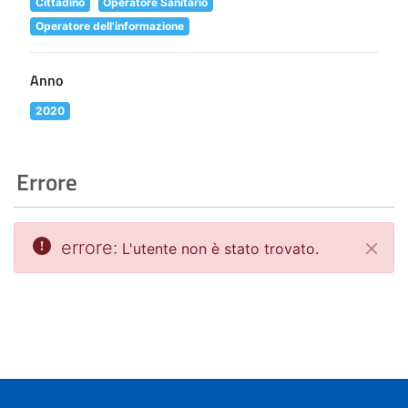
Cittadino
Operatore Sanitario
Operatore dell'informazione
Anno
2020
Errore
errore:
L'utente non è stato trovato.
Chiud