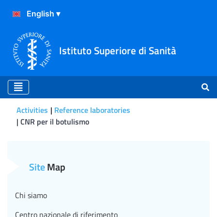
Istituto Superiore di Sanità
Activities
Reference laboratories
CNR per il botulismo
Linee guida
Site
Map
Chi siamo
Centro nazionale di riferimento