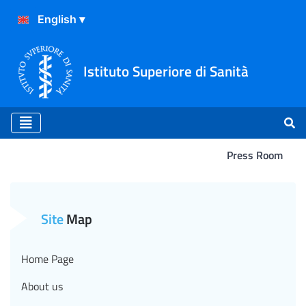
Istituto Superiore di Sanità
Press Room
Bufale nel piatto, l’Iss la
Site
Map
Home Page
About us