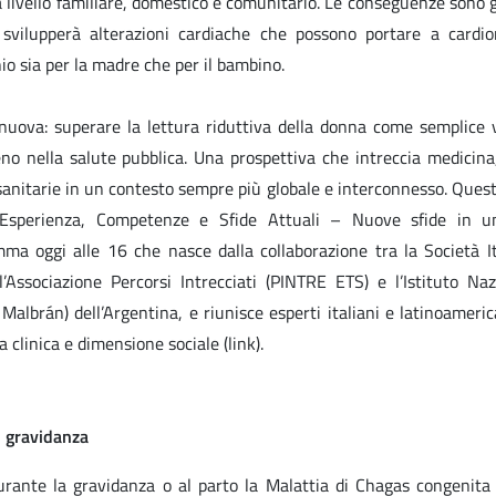
a livello familiare, domestico e comunitario. Le conseguenze sono g
svilupperà alterazioni cardiache che possono portare a cardio
io sia per la madre che per il bambino.
 nuova: superare la lettura riduttiva della donna come semplice v
no nella salute pubblica. Una prospettiva che intreccia medicina, 
he sanitarie in un contesto sempre più globale e interconnesso. Que
Esperienza, Competenze e Sfide Attuali – Nuove sfide in 
ma oggi alle 16 che nasce dalla collaborazione tra la Società It
Associazione Percorsi Intrecciati (PINTRE ETS) e l’Istituto Naz
albrán) dell’Argentina, e riunisce esperti italiani e latinoameric
 clinica e dimensione sociale (link).
in gravidanza
ante la gravidanza o al parto la Malattia di Chagas congenita