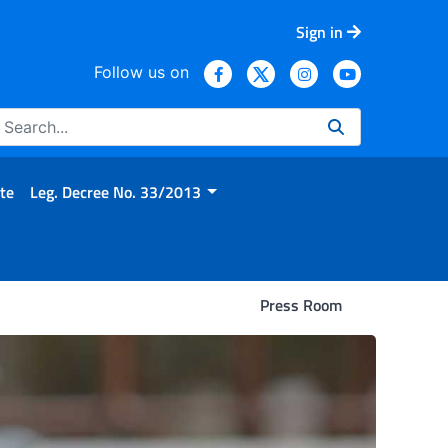
Sign in
Follow us on
te
Leg. Decree No. 33/2013
Press Room
10mila morti l’anno, le don