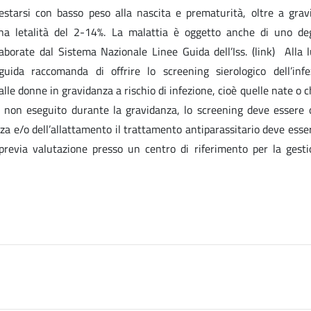
starsi con basso peso alla nascita e prematurità, oltre a grav
una letalità del 2-14%. La malattia è oggetto anche di uno deg
aborate dal Sistema Nazionale Linee Guida dell’Iss. (link) Alla l
 guida raccomanda di offrire lo screening sierologico dell’inf
lle donne in gravidanza a rischio di infezione, cioè quelle nate o
e non eseguito durante la gravidanza, lo screening deve essere o
za e/o dell’allattamento il trattamento antiparassitario deve esse
 previa valutazione presso un centro di riferimento per la gesti