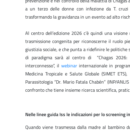
prevenzione e nel controllo della malattia di Chagas 
a un terzo delle donne con infezione da T. cruzi 
trasformando la gravidanza in un evento ad alto risch
Al centro dell’edizione 2026 c’è quindi una visione
trasmissione congenita per riconoscerne il ruolo pie
giustizia sociale, e che punta a ridefinire le politic
di paradigma sarà al centro di “Chagas 2026: 
interconnesso”, il
webinar
internazionale in program
Medicina Tropicale e Salute Globale (SIMET ETS), l’
Parassitologia “Dr. Mario Fatala Chabén” (INP/ANLIS M
confronto che tiene insieme ricerca scientifica, pratica
Nelle linee guida Iss le indicazioni per lo screening 
Quando viene trasmessa dalla madre al bambino dur