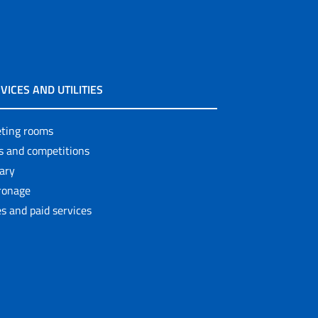
VICES AND UTILITIES
ting rooms
ls and competitions
rary
ronage
s and paid services