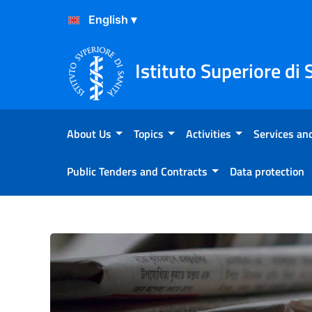
Skip to Content
Skip to Footer
Istituto Superiore di 
About Us
Topics
Activities
Services and
Public Tenders and Contracts
Data protection
Giornata mondiale della mal