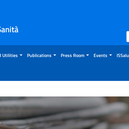
Sanità
 Utilities
Publications
Press Room
Events
ISSalu
attia di Chagas: nel mondo 