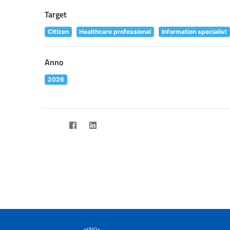
Target
Citizen
Healthcare professional
Information specialist
Anno
2026