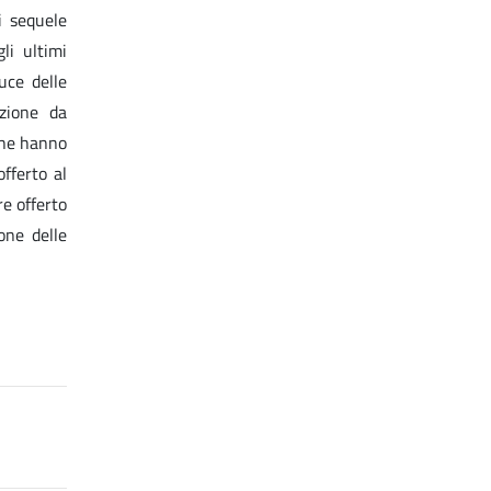
i sequele
li ultimi
uce delle
ezione da
 che hanno
fferto al
re offerto
one delle