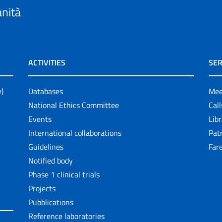
anità
ACTIVITIES
SER
y)
Databases
Mee
National Ethics Committee
Cal
Events
Lib
International collaborations
Pat
Guidelines
Fare
Notified body
Phase 1 clinical trials
Projects
Pubblications
Reference laboratories