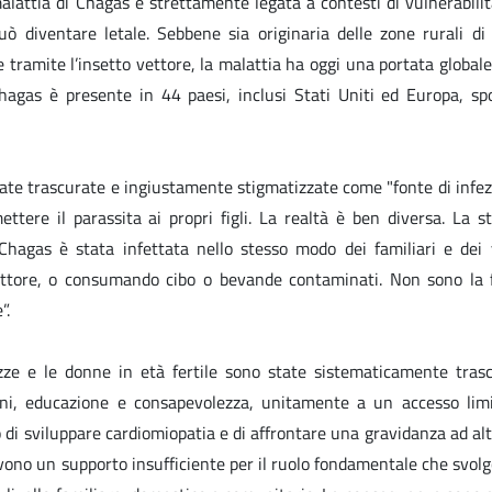
alattia di Chagas è strettamente legata a contesti di vulnerabilit
 diventare letale. Sebbene sia originaria delle zone rurali di
 tramite l’insetto vettore, la malattia ha oggi una portata global
hagas è presente in 44 paesi, inclusi Stati Uniti ed Europa, sp
tate trascurate e ingiustamente stigmatizzate come "fonte di infez
ttere il parassita ai propri figli. La realtà è ben diversa. La s
hagas è stata infettata nello stesso modo dei familiari e dei v
ettore, o consumando cibo o bevande contaminati. Non sono la 
”.
zze e le donne in età fertile sono state sistematicamente trasc
ni, educazione e consapevolezza, unitamente a un accesso limi
 di sviluppare cardiomiopatia e di affrontare una gravidanza ad alt
ricevono un supporto insufficiente per il ruolo fondamentale che svol