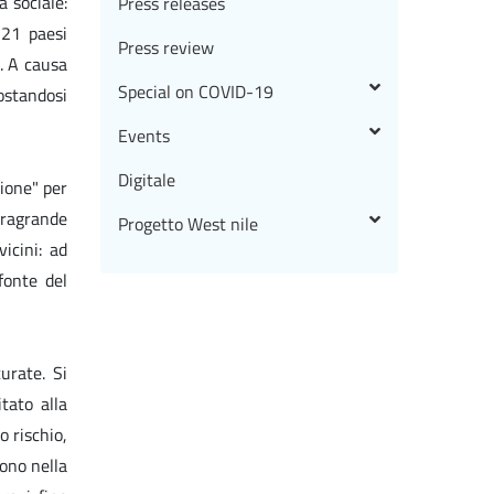
à sociale:
Press releases
 21 paesi
Press review
e. A causa
Special on COVID-19
ostandosi
Events
Digitale
ione" per
tragrande
Progetto West nile
icini: ad
fonte del
urate. Si
tato alla
o rischio,
gono nella