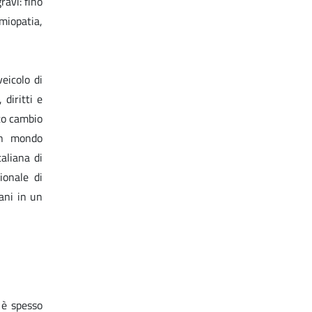
ravi: fino
miopatia,
eicolo di
diritti e
sto cambio
un mondo
aliana di
ionale di
ani in un
 è spesso