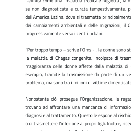
Definita come una "malattia tropicale negletta", la m
se non diagnosticata e curata tempestivamente, può
dell'America Latina, dove si trasmette principalmente
dei cambiamenti ambientali e delle migrazioni, il C
progressivamente verso i centri urbani.
“Per troppo tempo – scrive l’Oms - , le donne sono s
la malattia di Chagas congenita, incolpate di trasme
maggioranza delle donne affette dalla malattia di C
esempio, tramite la trasmissione da parte di un v
problema, ma sono tra i milioni di vittime dimenticate
Nonostante ciò, prosegue l’Organizzazione, le raga
trovano ad affrontare una mancanza di informazio
diagnosi e al trattamento. Questo le espone al rischio
o di trasmettere l'infezione ai propri figli. Inoltre, 