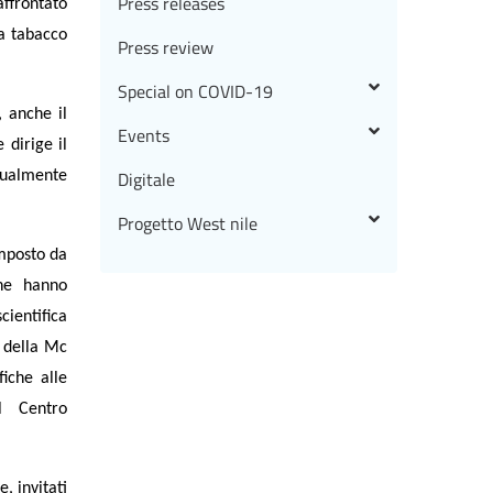
Press releases
affrontato
 a tabacco
Press review
Special on COVID-19
 anche il
Events
 dirige il
Digitale
ttualmente
Progetto West nile
omposto da
che hanno
cientifica
p della Mc
iche alle
al Centro
, invitati