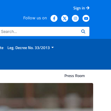
Sign in
Follow us on
te
Leg. Decree No. 33/2013
Press Room
ubblicata la nuova Linea Gu