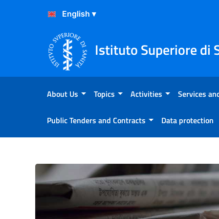
Skip to Content
Skip to Footer
Istituto Superiore di 
About Us
Topics
Activities
Services and
Public Tenders and Contracts
Data protection
Comunicato Stampa N°38/202