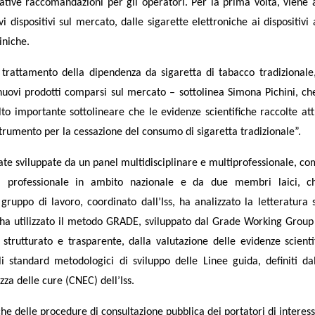
ative raccomandazioni per gli operatori. Per la prima volta, viene 
dispositivi sul mercato, dalle sigarette elettroniche ai dispositivi
iniche.
trattamento della dipendenza da sigaretta di tabacco tradizionale,
uovi prodotti comparsi sul mercato – sottolinea Simona Pichini, che
to importante sottolineare che le evidenze scientifiche raccolte a
trumento per la cessazione del consumo di sigaretta tradizionale”.
ate sviluppate da un panel multidisciplinare e multiprofessionale, c
za professionale in ambito nazionale e da due membri laici, 
gruppo di lavoro, coordinato dall’Iss, ha analizzato la letteratura s
e ha utilizzato il metodo GRADE, sviluppato dal Grade Working Grou
rutturato e trasparente, dalla valutazione delle evidenze scientif
li standard metodologici di sviluppo delle Linee guida, definiti d
zza delle cure (CNEC) dell’Iss.
he delle procedure di consultazione pubblica dei portatori di interesse