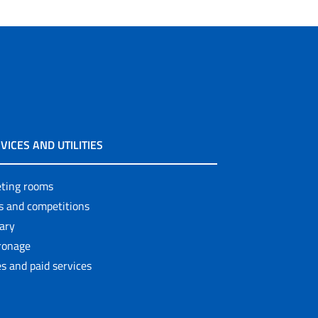
VICES AND UTILITIES
ting rooms
ls and competitions
rary
ronage
s and paid services