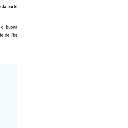
o da parte
i di buona
e dell’Iss