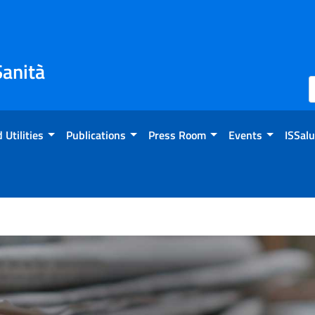
Sanità
 Utilities
Publications
Press Room
Events
ISSalu
3 Giornata senza tabacco: p