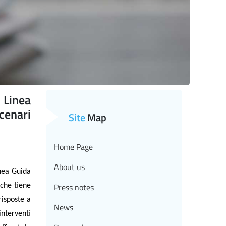
 Linea
cenari
Site
Map
Home Page
About us
nea Guida
Press notes
 che tiene
risposte a
News
nterventi