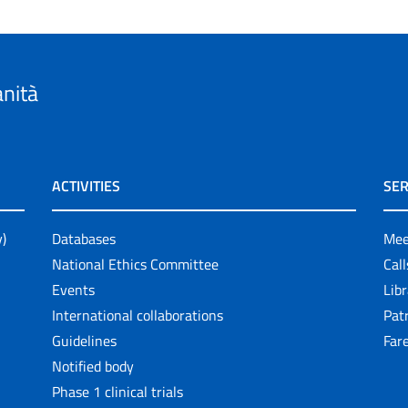
anità
ACTIVITIES
SER
y)
Databases
Mee
National Ethics Committee
Cal
Events
Lib
International collaborations
Pat
Guidelines
Fare
Notified body
Phase 1 clinical trials