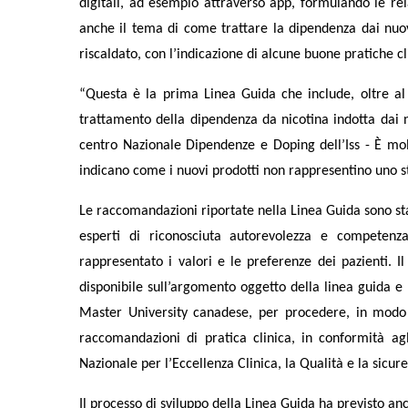
digitali, ad esempio attraverso app, formulando le rel
anche il tema di come trattare la dipendenza dai nuovi 
riscaldato, con l’indicazione di alcune buone pratiche cl
“Questa è la prima Linea Guida che include, oltre al 
trattamento della dipendenza da nicotina indotta dai n
centro Nazionale Dipendenze e Doping dell’Iss - È mol
indicano come i nuovi prodotti non rappresentino uno s
Le raccomandazioni riportate nella Linea Guida sono st
esperti di riconosciuta autorevolezza e competen
rappresentato i valori e le preferenze dei pazienti. Il 
disponibile sull’argomento oggetto della linea guida 
Master University canadese, per procedere, in modo st
raccomandazioni di pratica clinica, in conformità ag
Nazionale per l’Eccellenza Clinica, la Qualità e la sicure
Il processo di sviluppo della Linea Guida ha previsto anc