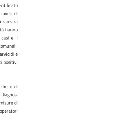
entificato
coveri di
di zanzara
ità hanno
casi e il
comunali,
rvicidi e
i positivi
iche o di
 diagnosi
 misure di
operatori