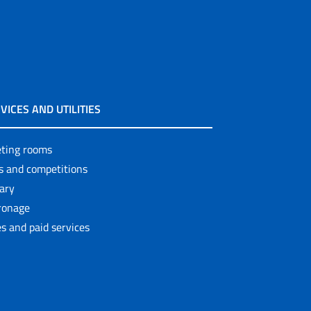
VICES AND UTILITIES
ting rooms
ls and competitions
rary
ronage
s and paid services