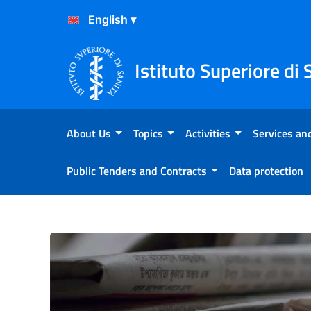
Skip to Content
Skip to Footer
Istituto Superiore di 
About Us
Topics
Activities
Services and
Public Tenders and Contracts
Data protection
Dengue: 133 casi dall’inizio