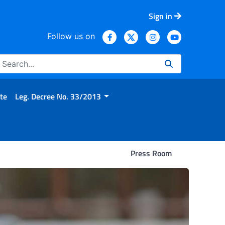
Sign in
Follow us on
te
Leg. Decree No. 33/2013
Press Room
studio conferma l’efficacia 