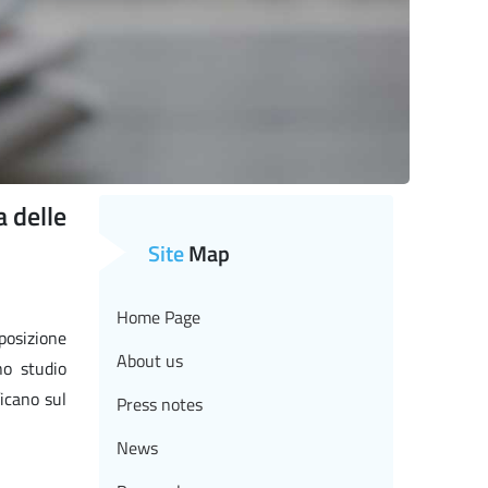
a delle
Site
Map
Home Page
sposizione
About us
no studio
icano sul
Press notes
News