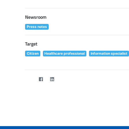
Newsroom
Press notes
Target
Citizen
Healthcare professional
Information specialist