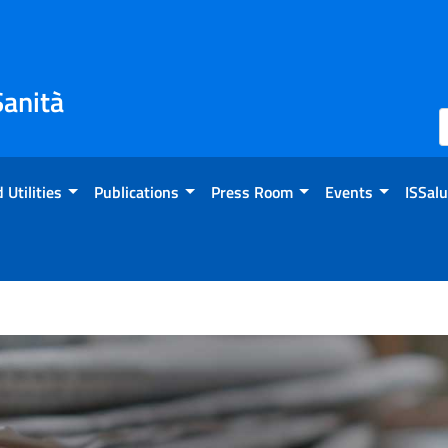
Sanità
 Utilities
Publications
Press Room
Events
ISSalu
 dell’anno, tutti importati; 