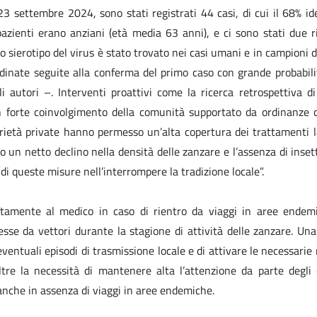
l 23 settembre 2024, sono stati registrati 44 casi, di cui il 68% id
azienti erano anziani (età media 63 anni), e ci sono stati due ri
 sierotipo del virus è stato trovato nei casi umani e in campioni 
rdinate seguite alla conferma del primo caso con grande probabil
i autori –. Interventi proattivi come la ricerca retrospettiva di 
n forte coinvolgimento della comunità supportato da ordinanze 
rietà private hanno permesso un’alta copertura dei trattamenti la
 un netto declino nella densità delle zanzare e l’assenza di insett
 di queste misure nell’interrompere la tradizione locale”.
ontamente al medico in caso di rientro da viaggi in aree endem
sse da vettori durante la stagione di attività delle zanzare. Una
ventuali episodi di trasmissione locale e di attivare le necessarie
ltre la necessità di mantenere alta l’attenzione da parte degli 
 anche in assenza di viaggi in aree endemiche.