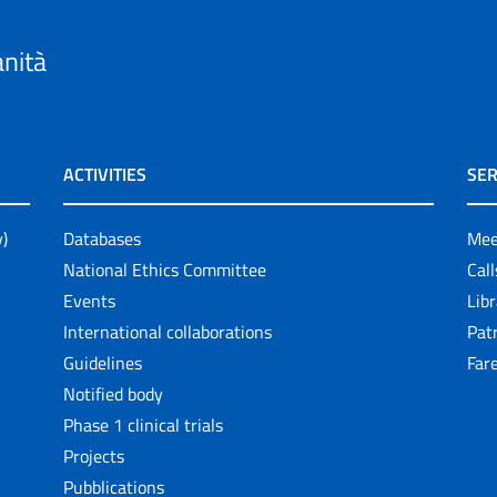
anità
ACTIVITIES
SER
y)
Databases
Mee
National Ethics Committee
Cal
Events
Lib
International collaborations
Pat
Guidelines
Fare
Notified body
Phase 1 clinical trials
Projects
Pubblications