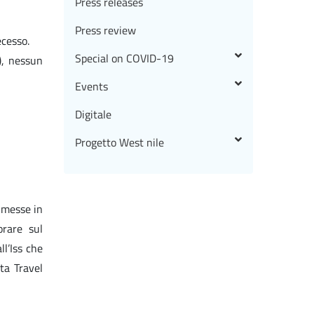
Press releases
Press review
ecesso.
Special on COVID-19
), nessun
Events
Digitale
Progetto West nile
o messe in
orare sul
l’Iss che
sta Travel