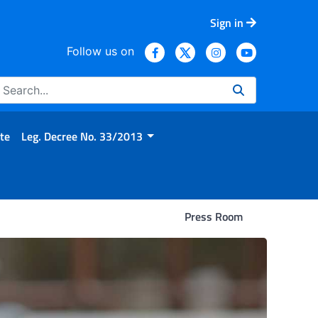
Sign in
Follow us on
te
Leg. Decree No. 33/2013
Press Room