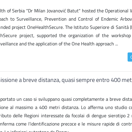
alth of Serbia "Dr Milan Jovanović Batut" hosted the Operational
oach to Surveillance, Prevention and Control of Endemic Arbov
nded project OneHealthSecure. The Istituto Superiore di Sanità (
thSecure project, supported the organization of the workshop
veillance and the application of the One Health approach ...
asmissione a breve distanza, quasi sempre entro 400 met
importato un caso si sviluppano quasi completamente a breve dista
ssione al massimo a 400 metri distanza. Lo afferma uno studio c
tributo delle Regioni interessate da focolai di dengue sierotipo 2
nferma come l’identificazione precoce e le misure rapide di contro