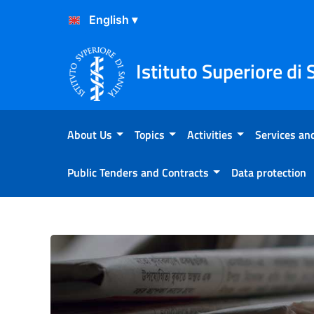
Skip to Content
Skip to Footer
Istituto Superiore di 
About Us
Topics
Activities
Services and
Public Tenders and Contracts
Data protection
Atterraggio