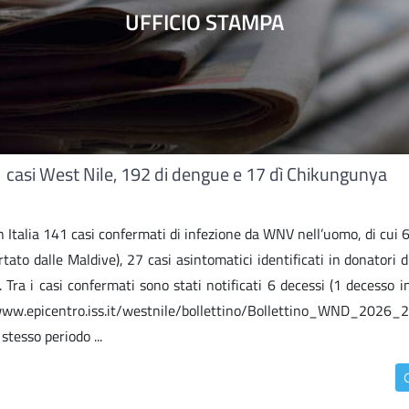
UFFICIO STAMPA
41 casi West Nile, 192 di dengue e 17 dì Chikungunya
 in Italia 141 casi confermati di infezione da WNV nell’uomo, di cui 
ato dalle Maldive), 27 casi asintomatici identificati in donatori 
 Tra i casi confermati sono stati notificati 6 decessi (1 decesso 
//www.epicentro.iss.it/westnile/bollettino/Bollettino_WND_2026_2.
stesso periodo ...