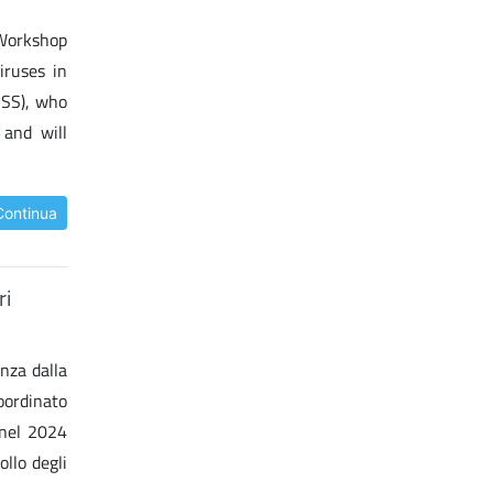
 Workshop
iruses in
ISS), who
 and will
Continua
ri
nza dalla
oordinato
 nel 2024
llo degli