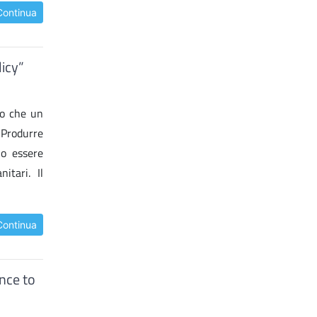
Continua
licy”
do che un
? Produrre
no essere
nitari. Il
Continua
nce to