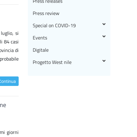
Press releases
Press review
Special on COVID-19
uglio, si
Events
li 84 casi
Digitale
vincia di
 probabile
Progetto West nile
Continua
one
mi giorni