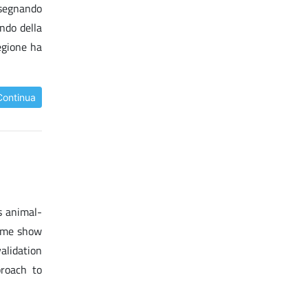
isegnando
ondo della
egione ha
Continua
s animal-
some show
alidation
roach to