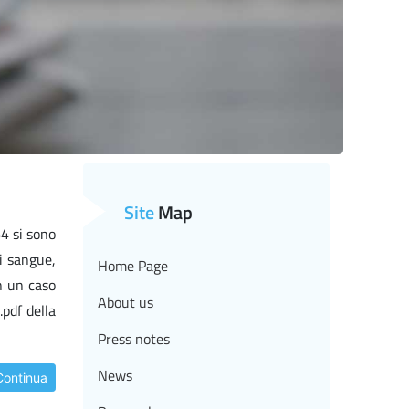
Site
Map
64 si sono
di sangue,
Home Page
in un caso
About us
pdf della
Press notes
News
Continua