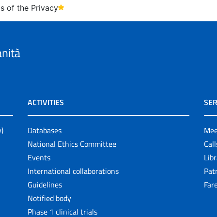
s of the Privacy
anità
ACTIVITIES
SER
y)
Databases
Mee
National Ethics Committee
Cal
Events
Lib
International collaborations
Pat
Guidelines
Fare
Notified body
Phase 1 clinical trials