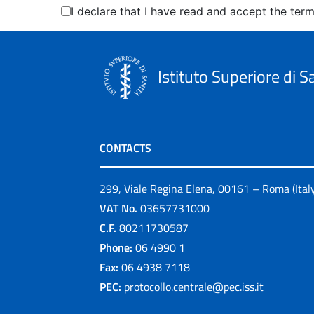
I declare that I have read and accept the term
Required
Istituto Superiore di S
CONTACTS
299, Viale Regina Elena, 00161 – Roma (Ital
VAT No.
03657731000
C.F.
80211730587
Phone:
06 4990 1
Fax:
06 4938 7118
PEC:
protocollo.centrale@pec.iss.it