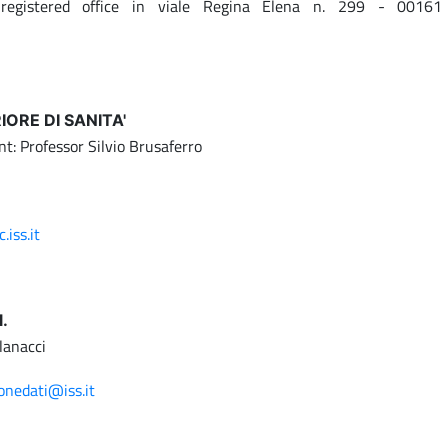
registered office in viale Regina Elena n. 299 - 0016
RIORE DI SANITA'
nt: Professor Silvio Brusaferro
.iss.it
.
llanacci
onedati@iss.it