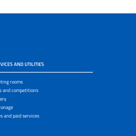
VICES AND UTILITIES
ting rooms
ls and competitions
rary
ronage
s and paid services