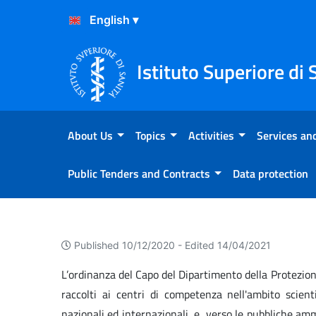
Skip to Content
Skip to Footer
Istituto Superiore di 
About Us
Topics
Activities
Services and
Public Tenders and Contracts
Data protection
Richiesta Dati Covid19
Published 10/12/2020 -
Edited 14/04/2021
L’ordinanza del Capo del Dipartimento della Protezio
raccolti ai centri di competenza nell'ambito scienti
nazionali ed internazionali, e, verso le pubbliche a