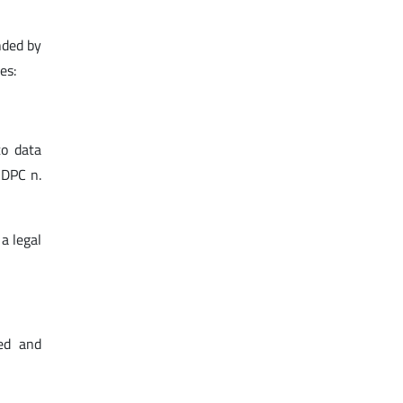
nded by
es:
to data
CDPC n.
 a legal
ted and