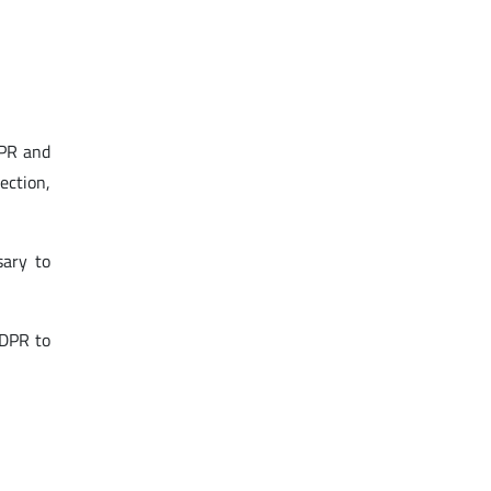
DPR and
ection,
sary to
GDPR to