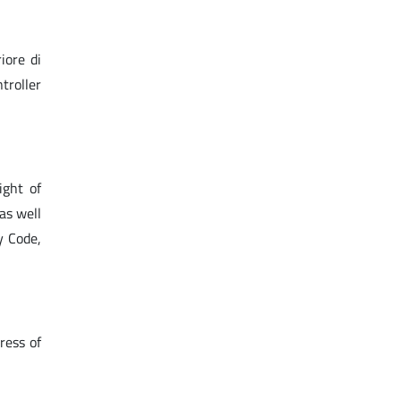
iore di
troller
ight of
 as well
y Code,
ress of