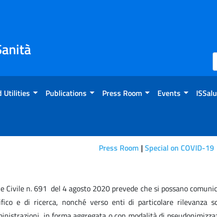
Sanità
 Utilities
Publications
Press Room
Events
ISSalu
Press Room
Special on COVID-19
ne Civile n. 691 del 4 agosto 2020 prevede che si possano comunica
fico e di ricerca, nonché verso enti di particolare rilevanza sci
mministrazioni, in forma aggregata o con modalità di pseudonimizza