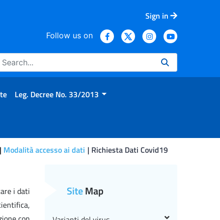
Sign in
Follow us on
te
Leg. Decree No. 33/2013
Modalità accesso ai dati
Richiesta Dati Covid19
Site
Map
re i dati
entifica,
zione con
Varianti del virus